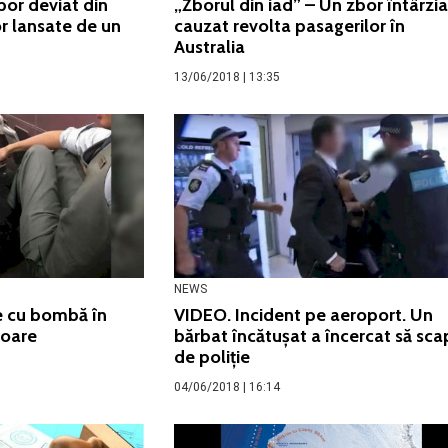
zbor deviat din
„Zborul din iad” – Un zbor întârzia
r lansate de un
cauzat revolta pasagerilor în
Australia
13/06/2018 | 13:35
NEWS
e cu bombă în
VIDEO. Incident pe aeroport. Un
toare
bărbat încătușat a încercat să sca
de poliție
04/06/2018 | 16:14