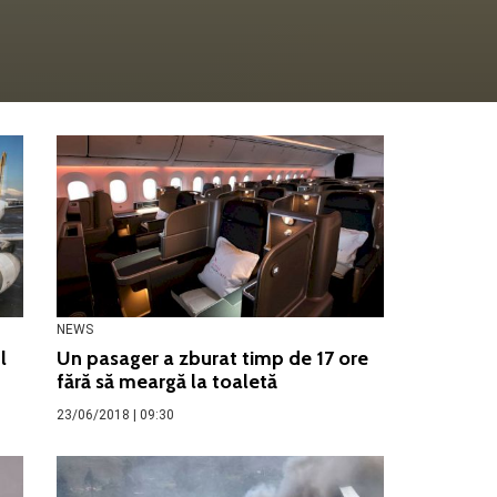
NEWS
l
Un pasager a zburat timp de 17 ore
fără să meargă la toaletă
23/06/2018 | 09:30