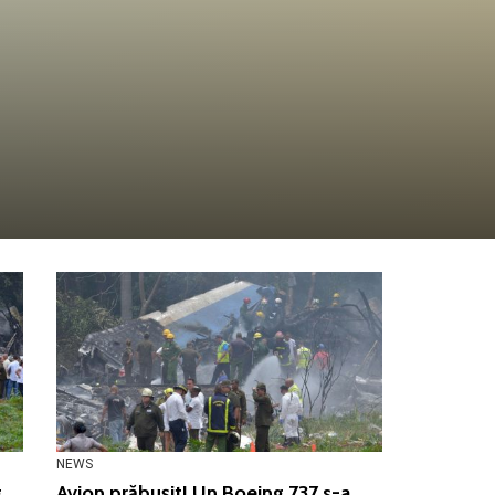
NEWS
g
Avion prăbușit! Un Boeing 737 s-a