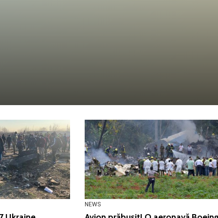
NEWS
7 Ukraine
Avion prăbușit! O aeronavă Boein