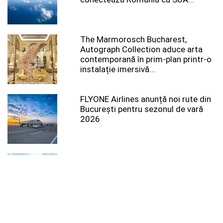
The Marmorosch Bucharest,
Autograph Collection aduce arta
contemporană în prim-plan printr-o
instalație imersivă...
FLYONE Airlines anunță noi rute din
București pentru sezonul de vară
2026
Pamtour – Agenție de Turism din
Râmnicu Vâlcea pentru Vacanțe All
Inclusive, Excursii...
Noi date din Egiptul Antic: hieroglife