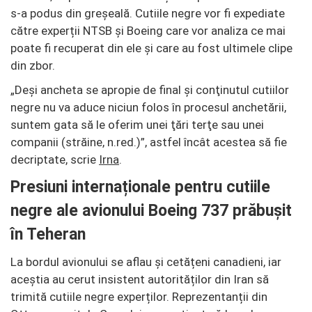
s-a podus din greșeală. Cutiile negre vor fi expediate
către experții NTSB și Boeing care vor analiza ce mai
poate fi recuperat din ele și care au fost ultimele clipe
din zbor.
„Deşi ancheta se apropie de final şi conţinutul cutiilor
negre nu va aduce niciun folos în procesul anchetării,
suntem gata să le oferim unei ţări terţe sau unei
companii (străine, n.red.)”, astfel încât acestea să fie
decriptate, scrie
Irna
.
Presiuni internaționale pentru cutiile
negre ale avionului Boeing 737 prăbușit
în Teheran
La bordul avionului se aflau și cetățeni canadieni, iar
aceștia au cerut insistent autorităților din Iran să
trimită cutiile negre experților. Reprezentanții din