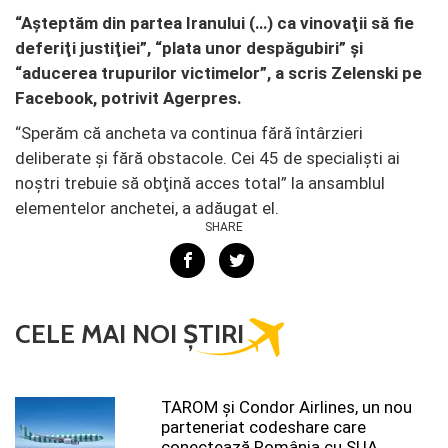
“Aşteptăm din partea Iranului (…) ca vinovaţii să fie
deferiţi justiţiei”, “plata unor despăgubiri” şi
“aducerea trupurilor victimelor”, a scris Zelenski pe
Facebook, potrivit Agerpres.
“Sperăm că ancheta va continua fără întârzieri
deliberate şi fără obstacole. Cei 45 de specialişti ai
noştri trebuie să obţină acces total” la ansamblul
elementelor anchetei, a adăugat el.
SHARE
CELE MAI NOI ȘTIRI
TAROM şi Condor Airlines, un nou
parteneriat codeshare care
conectează România cu SUA...