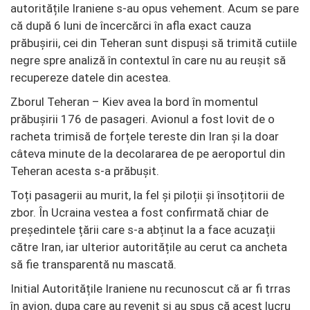
autoritățile Iraniene s-au opus vehement. Acum se pare
că după 6 luni de încercărci în afla exact cauza
prăbușirii, cei din Teheran sunt dispuși să trimită cutiile
negre spre analiză în contextul în care nu au reușit să
recupereze datele din acestea.
Zborul Teheran – Kiev avea la bord în momentul
prăbușirii 176 de pasageri. Avionul a fost lovit de o
racheta trimisă de forțele tereste din Iran și la doar
câteva minute de la decolararea de pe aeroportul din
Teheran acesta s-a prăbușit.
Toți pasagerii au murit, la fel și piloții și însoțitorii de
zbor. În Ucraina vestea a fost confirmată chiar de
președintele țării care s-a abținut la a face acuzații
către Iran, iar ulterior autoritățile au cerut ca ancheta
să fie transparentă nu mascată.
Initial Autoritățile Iraniene nu recunoscut că ar fi trras
în avion, dupa care au revenit și au spus că acest lucru