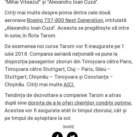
“Mihai Viteazul” și “Alexandru Ioan Cuza”.
Citiți mai multe despre prima dintre cele două
aeronave
Boeing 737-800 Next Generation
, intitulată
„Alexandru Ioan Cuza”. Aceasta se pregătește să intre
în iunie, în flota Tarom.
De asemenea noi curse Tarom vor fi inaugurate pe 1
iulie 2018. Compania aeriană națională va pune la
dispoziția pasagerilor zboruri din Timișoara către Paris,
Timișoara către Stuttgart, Cluj – Paris, Sibiu –
Stuttgart, Chișinău – Timișoara și Constanța –
Chișinău. Citiți mai multe
AICI.
Tendința de dezvoltare a companiei Tarom a atras
după sine
dorința de a le oferi clienților condiții optime.
Acestea vor fi asigurate atât în timpul zborului, cât și
pe timpul de așteptare la sol.
SHARE