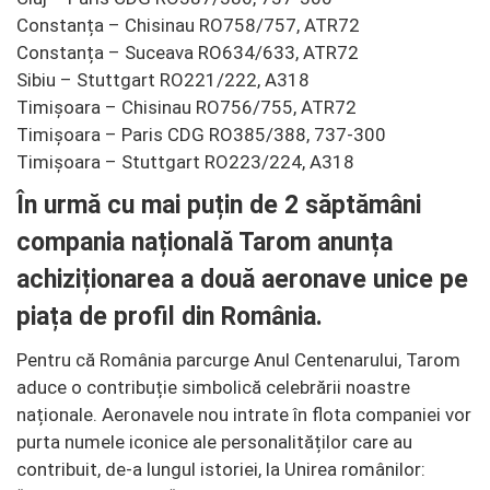
Constanța – Chisinau RO758/757, ATR72
Constanța – Suceava RO634/633, ATR72
Sibiu – Stuttgart RO221/222, A318
Timișoara – Chisinau RO756/755, ATR72
Timișoara – Paris CDG RO385/388, 737-300
Timișoara – Stuttgart RO223/224, A318
În urmă cu mai puțin de 2 săptămâni
compania națională Tarom anunța
achiziționarea a două aeronave unice pe
piața de profil din România.
Pentru că România parcurge Anul Centenarului, Tarom
aduce o contribuție simbolică celebrării noastre
naționale. Aeronavele nou intrate în flota companiei vor
purta numele iconice ale personalităților care au
contribuit, de-a lungul istoriei, la Unirea românilor: