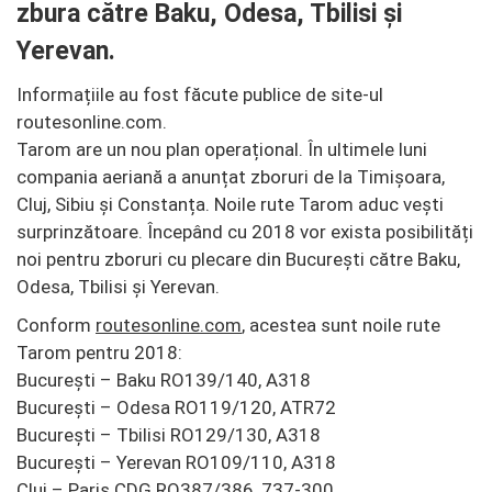
zbura către Baku, Odesa, Tbilisi și
Yerevan.
Informațiile au fost făcute publice de site-ul
routesonline.com.
Tarom are un nou plan operațional. În ultimele luni
compania aeriană a anunțat zboruri de la Timișoara,
Cluj, Sibiu și Constanța. Noile rute Tarom aduc vești
surprinzătoare. Începând cu 2018 vor exista posibilități
noi pentru zboruri cu plecare din București către Baku,
Odesa, Tbilisi și Yerevan.
Conform
routesonline.com
, acestea sunt noile rute
Tarom pentru 2018:
București – Baku RO139/140, A318
București – Odesa RO119/120, ATR72
București – Tbilisi RO129/130, A318
București – Yerevan RO109/110, A318
Cluj – Paris CDG RO387/386, 737-300