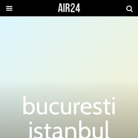
bucuresti
istanbul