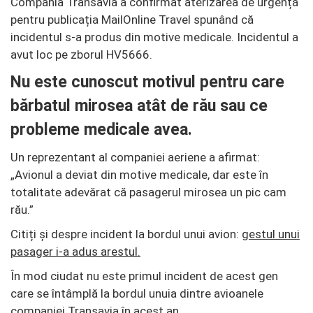
Compania Transavia a confirmat aterizarea de urgență
pentru publicația MailOnline Travel spunând că
incidentul s-a produs din motive medicale. Incidentul a
avut loc pe zborul HV5666.
Nu este cunoscut motivul pentru care
bărbatul mirosea atât de rău sau ce
probleme medicale avea.
Un reprezentant al companiei aeriene a afirmat:
„Avionul a deviat din motive medicale, dar este în
totalitate adevărat că pasagerul mirosea un pic cam
rău.”
Citiți și despre incident la bordul unui avion:
gestul unui
pasager i-a adus arestul.
În mod ciudat nu este primul incident de acest gen
care se întâmplă la bordul unuia dintre avioanele
companiei Transavia în acest an.