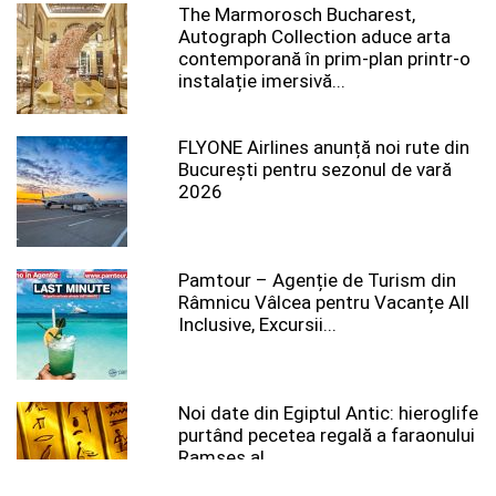
The Marmorosch Bucharest,
Autograph Collection aduce arta
contemporană în prim-plan printr-o
instalație imersivă...
FLYONE Airlines anunță noi rute din
București pentru sezonul de vară
2026
Pamtour – Agenție de Turism din
Râmnicu Vâlcea pentru Vacanțe All
Inclusive, Excursii...
Noi date din Egiptul Antic: hieroglife
purtând pecetea regală a faraonului
Ramses al...