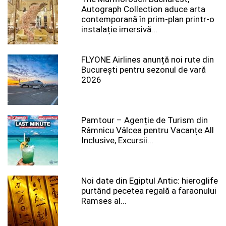
Autograph Collection aduce arta
contemporană în prim-plan printr-o
instalație imersivă...
FLYONE Airlines anunță noi rute din
București pentru sezonul de vară
2026
Pamtour – Agenție de Turism din
Râmnicu Vâlcea pentru Vacanțe All
Inclusive, Excursii...
Noi date din Egiptul Antic: hieroglife
purtând pecetea regală a faraonului
Ramses al...