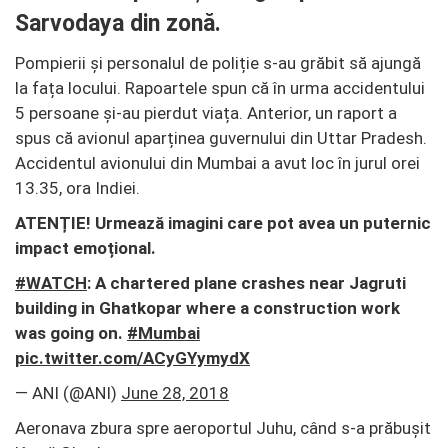
Sarvodaya din zonă.
Pompierii și personalul de poliție s-au grăbit să ajungă
la fața locului. Rapoartele spun că în urma accidentului
5 persoane și-au pierdut viața. Anterior, un raport a
spus că avionul aparținea guvernului din Uttar Pradesh.
Accidentul avionului din Mumbai a avut loc în jurul orei
13.35, ora Indiei.
ATENȚIE! Urmează imagini care pot avea un puternic
impact emoțional.
#WATCH
: A chartered plane crashes near Jagruti
building in Ghatkopar where a construction work
was going on.
#Mumbai
pic.twitter.com/ACyGYymydX
— ANI (@ANI)
June 28, 2018
Aeronava zbura spre aeroportul Juhu, când s-a prăbușit