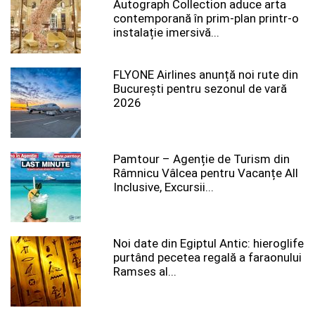
Autograph Collection aduce arta
contemporană în prim-plan printr-o
instalație imersivă...
FLYONE Airlines anunță noi rute din
București pentru sezonul de vară
2026
Pamtour – Agenție de Turism din
Râmnicu Vâlcea pentru Vacanțe All
Inclusive, Excursii...
Noi date din Egiptul Antic: hieroglife
purtând pecetea regală a faraonului
Ramses al...