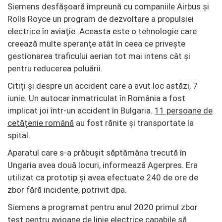
Siemens desfăşoară împreună cu companiile Airbus şi
Rolls Royce un program de dezvoltare a propulsiei
electrice în aviaţie. Aceasta este o tehnologie care
creează multe speranţe atât în ceea ce priveşte
gestionarea traficului aerian tot mai intens cât şi
pentru reducerea poluării.
Citiți și despre un accident care a avut loc astăzi, 7
iunie. Un autocar înmatriculat în România a fost
implicat joi într-un accident în Bulgaria.
11 persoane de
cetățenie română
au fost rănite și transportate la
spital.
Aparatul care s-a prăbuşit săptămâna trecută în
Ungaria avea două locuri, informează Agerpres. Era
utilizat ca prototip şi avea efectuate 240 de ore de
zbor fără incidente, potrivit dpa.
Siemens a programat pentru anul 2020 primul zbor
test pentru avioane de linie electrice capabile să