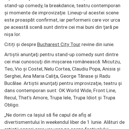
stand-up comedy, la breakdance, teatru contemporan
şi momente de improvizaţie. Lineup-ul acestei scene
este proaspăt confirmat, iar performerii care vor urca
pe această scenă sunt dintre cei mai buni din ţară pe
nişa lor.
Citiți și despre
Bucharest City Tour
revine din iunie.
Artiştii anunţaţi pentru stand-up comedy sunt dintre
cei mai cunoscuţi din mişcarea românească: Micutzu,
Teo, Vio şi Costel, Nelu Cortea, Claudiu Popa, Anisia şi
Serghei, Ana Maria Caliţa, George Tănase şi Radu
Bucălae. Artiştii anunţaţi pentru improvizaţie, teatru şi
dans contemporan sunt: OK World Wide, Front Line,
Recul, That’s Amore, Trupa Iele, Trupa Idiot şi Trupa
Obligo.
„Ne dorim ca Iaşiul să fie capul de afiş al
divertismentului în weekendul liber de 1 Iunie. Alături de