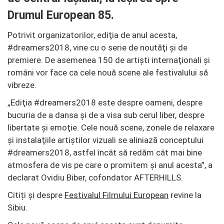
Drumul European 85.
Potrivit organizatorilor, ediţia de anul acesta,
#dreamers2018, vine cu o serie de noutăţi şi de
premiere. De asemenea 150 de artişti internaţionali şi
români vor face ca cele nouă scene ale festivalului să
vibreze.
„Ediţia #dreamers2018 este despre oameni, despre
bucuria de a dansa şi de a visa sub cerul liber, despre
libertate şi emoţie. Cele nouă scene, zonele de relaxare
şi instalaţiile artiştilor vizuali se aliniază conceptului
#dreamers2018, astfel încât să redăm cât mai bine
atmosfera de vis pe care o promitem şi anul acesta”, a
declarat Ovidiu Biber, cofondator AFTERHILLS.
Citiți și despre
Festivalul Filmului European
revine la
Sibiu.