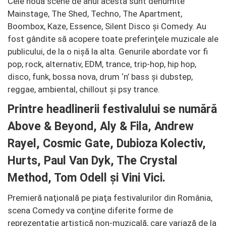
Cele nouă scene de anul acesta sunt denumite
Mainstage, The Shed, Techno, The Apartment,
Boombox, Kaze, Essence, Silent Disco şi Comedy. Au
fost gândite să acopere toate preferinţele muzicale ale
publicului, de la o nişă la alta. Genurile abordate vor fi
pop, rock, alternativ, EDM, trance, trip-hop, hip hop,
disco, funk, bossa nova, drum ‘n’ bass şi dubstep,
reggae, ambiental, chillout şi psy trance.
Printre headlinerii festivalului se numără
Above & Beyond, Aly & Fila, Andrew
Rayel, Cosmic Gate, Dubioza Kolectiv,
Hurts, Paul Van Dyk, The Crystal
Method, Tom Odell şi Vini Vici.
Premieră naţională pe piaţa festivalurilor din România,
scena Comedy va conţine diferite forme de
reprezentaţie artistică non-muzicală, care variază de la