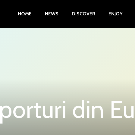
HOME
NEWS
DISCOVER
ENJOY
porturi din E