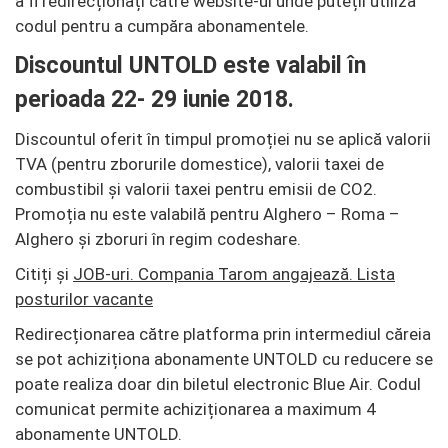
a fi redirecționați către website-ul unde puteții utiliza
codul pentru a cumpăra abonamentele.
Discountul UNTOLD este valabil în
perioada 22- 29 iunie 2018.
Discountul oferit în timpul promoției nu se aplică valorii
TVA (pentru zborurile domestice), valorii taxei de
combustibil și valorii taxei pentru emisii de CO2.
Promoția nu este valabilă pentru Alghero – Roma –
Alghero și zboruri în regim codeshare.
Citiți și
JOB-uri. Compania Tarom angajează. Lista
posturilor vacante
Redirecționarea către platforma prin intermediul căreia
se pot achiziționa abonamente UNTOLD cu reducere se
poate realiza doar din biletul electronic Blue Air. Codul
comunicat permite achiziționarea a maximum 4
abonamente UNTOLD.