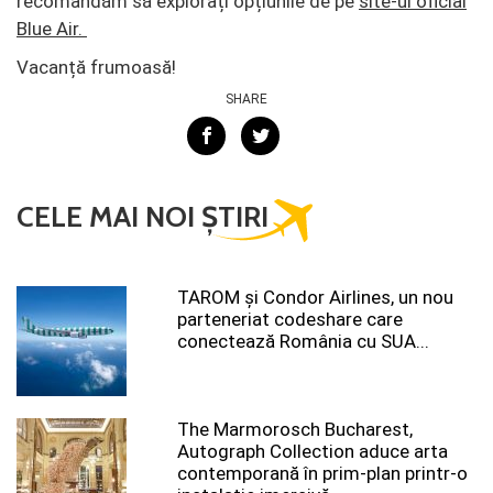
recomandăm să explorați opțiunile de pe
site-ul oficial
Blue Air.
Vacanță frumoasă!
SHARE
CELE MAI NOI ȘTIRI
TAROM şi Condor Airlines, un nou
parteneriat codeshare care
conectează România cu SUA...
The Marmorosch Bucharest,
Autograph Collection aduce arta
contemporană în prim-plan printr-o