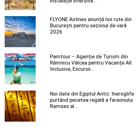
instalație imersivă...
FLYONE Airlines anunță noi rute din
București pentru sezonul de vară
2026
Pamtour – Agenție de Turism din
Râmnicu Vâlcea pentru Vacanțe All
Inclusive, Excursii...
Noi date din Egiptul Antic: hieroglife
purtând pecetea regală a faraonului
Ramses al...