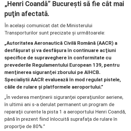
„Henri Coandă” Bucureşti să fie cât mai
puţin afectată.
În același comunicat dat de Ministerului
Transporturilor sunt precizate și următoarele:
„Autoritatea Aeronautică Civilă Română (AACR) a
desfăşurat şi va desfăşura în continuare acţiuni
specifice de supraveghere în conformitate cu
prevederile Regulamentului European 139, pentru
menţinerea siguranţei zborului pe AIHCB.
Specialiştii AACR evaluează în mod regulat pistele,
căile de rulare şi platformele aeroportului.”
„În vederea menţinerii siguranţei operaţiunilor aeriene,
în ultimii ani s-a derulat permanent un program de
reparaţii curente la pista 1 a aeroportului Henri Coandă,
până în prezent fiind înlocuită suprafaţa de rulare în
proporţie de 80%.”