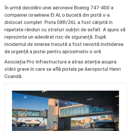
În urmă decolării unei aeronave Boeing 747-400 a
companiei israeliene El Al, o bucată din pistă s-a
dislocat complet. Pista 08R/26L a fost cârpită în
repetate rânduri cu straturi subțiri de asfalt. A ajuns să
reprezinte un adevărat risc de siguranță. După
incidentul de vinerea trecută a fost nevoită închiderea
de urgență a pistei pentru aproximativ o oră.
Asociația Pro Infrastructura a atras atenția asupra
stării grave în care se află pistele pe Aeroportul Henri
Coandă.