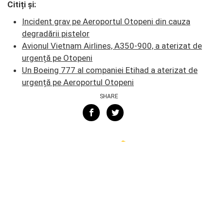
Citiți și:
Incident grav pe Aeroportul Otopeni din cauza
degradării pistelor
Avionul Vietnam Airlines, A350-900, a aterizat de
urgență pe Otopeni
Un Boeing 777 al companiei Etihad a aterizat de
urgență pe Aeroportul Otopeni
SHARE
CELE MAI NOI ȘTIRI
TAROM şi Condor Airlines, un nou
parteneriat codeshare care
conectează România cu SUA...