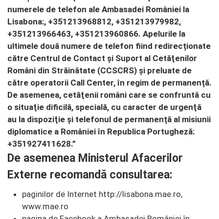
numerele de telefon ale Ambasadei României la
Lisabona:, +351213968812, +351213979982,
+351213966463, +351213960866. Apelurile la
ultimele două numere de telefon fiind redirecționate
către Centrul de Contact și Suport al Cetăţenilor
Români din Străinătate (CCSCRS) şi preluate de
către operatorii Call Center, în regim de permanență.
De asemenea, cetăţenii români care se confruntă cu
o situaţie dificilă, specială, cu caracter de urgenţă
au la dispoziţie şi telefonul de permanență al misiunii
diplomatice a României în Republica Portugheză:
+351927411628.”
De asemenea Ministerul Afacerilor
Externe recomandă consultarea:
paginilor de Internet http://lisabona.mae.ro,
www.mae.ro
pagina de Facebook a Ambasadei României în