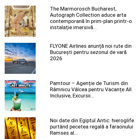
The Marmorosch Bucharest,
Autograph Collection aduce arta
contemporană în prim-plan printr-o
instalație imersivă...
FLYONE Airlines anunță noi rute din
București pentru sezonul de vară
2026
Pamtour – Agenție de Turism din
Râmnicu Vâlcea pentru Vacanțe All
Inclusive, Excursii...
Noi date din Egiptul Antic: hieroglife
purtând pecetea regală a faraonului
Ramses al...