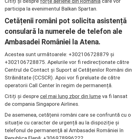
Citiți și despre
forțe aeriene din România
care vor
participa la evenimentul Balkan Spartan.
Cetățenii români pot solicita asistență
consulară la numerele de telefon ale
Ambasadei României la Atena.
Acestea sunt următoarele: +302106728879 și
+302106728875. Apelurile vor fi redirecționate către
Centrul de Contact și Suport al Cetățenilor Români din
Străinătate (CCSCR). Apoi vor fi preluate de către
operatorii Call Center în regim de permanență.
Citiți și despre
cel mai lung zbor din lume
va fi lansat
de compania Singapore Airlines.
De asemenea, cetățenii români care se confruntă cu o
situație cu caracter de urgență au la dispoziție și
telefonul de permanenţă al Ambasadei României în
Republica Elenă: +306978996222.