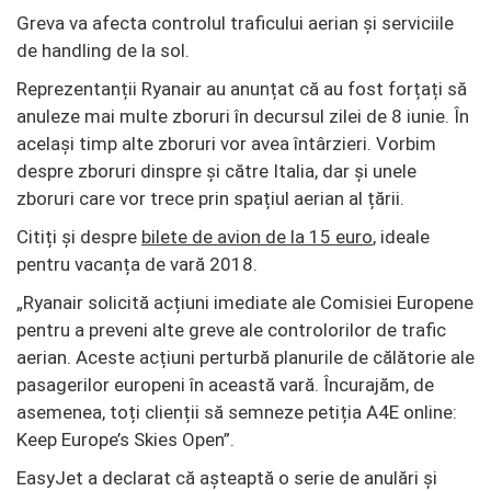
Greva va afecta controlul traficului aerian și serviciile
de handling de la sol.
Reprezentanții Ryanair au anunțat că au fost forțați să
anuleze mai multe zboruri în decursul zilei de 8 iunie. În
același timp alte zboruri vor avea întârzieri. Vorbim
despre zboruri dinspre și către Italia, dar și unele
zboruri care vor trece prin spațiul aerian al țării.
Citiți și despre
bilete de avion de la 15 euro
, ideale
pentru vacanța de vară 2018.
„Ryanair solicită acțiuni imediate ale Comisiei Europene
pentru a preveni alte greve ale controlorilor de trafic
aerian. Aceste acțiuni perturbă planurile de călătorie ale
pasagerilor europeni în această vară. Încurajăm, de
asemenea, toți clienții să semneze petiția A4E online:
Keep Europe’s Skies Open”.
EasyJet a declarat că așteaptă o serie de anulări și