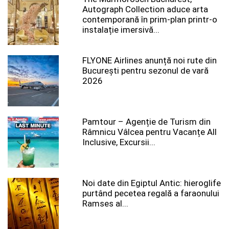
Autograph Collection aduce arta
contemporană în prim-plan printr-o
instalație imersivă...
FLYONE Airlines anunță noi rute din
București pentru sezonul de vară
2026
Pamtour – Agenție de Turism din
Râmnicu Vâlcea pentru Vacanțe All
Inclusive, Excursii...
Noi date din Egiptul Antic: hieroglife
purtând pecetea regală a faraonului
Ramses al...