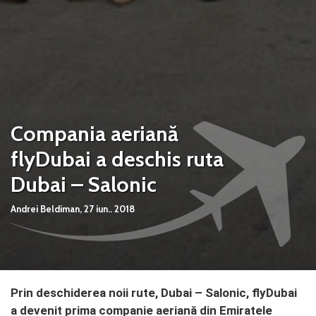
Compania aeriană
flyDubai a deschis ruta
Dubai – Salonic
Andrei Beldiman,
27 iun.. 2018
Prin deschiderea noii rute, Dubai – Salonic, flyDubai
a devenit prima companie aeriană din Emiratele