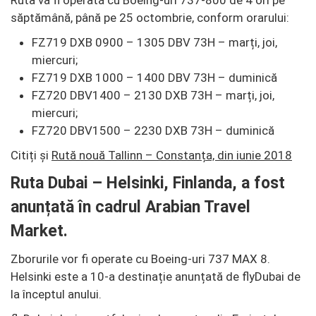
săptămână, până pe 25 octombrie, conform orarului:
FZ719 DXB 0900 – 1305 DBV 73H – marți, joi,
miercuri;
FZ719 DXB 1000 – 1400 DBV 73H – duminică
FZ720 DBV1400 – 2130 DXB 73H – marți, joi,
miercuri;
FZ720 DBV1500 – 2230 DXB 73H – duminică
Citiți și
Rută nouă Tallinn – Constanța, din iunie 2018
Ruta Dubai – Helsinki, Finlanda, a fost
anunțată în cadrul Arabian Travel
Market.
Zborurile vor fi operate cu Boeing-uri 737 MAX 8.
Helsinki este a 10-a destinație anunțată de flyDubai de
la începtul anului.