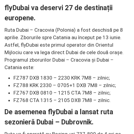
flyDubai va deservi 27 de destinații
europene.
Ruta Dubai – Cracovia (Polonia) a fost deschisă pe 8
aprilie. Zborurile spre Catania au început pe 13 iunie.
Astfel, flyDubai este primul operator din Orientul
Mijlociu care va lega direct Dubai de cele două orașe.
Programul zborurilor Dubai – Cracovia și Dubai –
Catania este:
FZ787 DXB 1830 – 2230 KRK 7M8 – zilnic;
FZ788 KRK 2330 – 0705+1 DXB 7M8 – zilnic;
FZ767 DXB 0810 – 1215 CTA 7M8 – zilnic;
FZ768 CTA 1315 – 2105 DXB 7M8 – zilnic.
De asemenea flyDubai a lansat ruta
sezonieră Dubai – Dubrovnik.
Ruta va fi operată cu Boeing-uri 737-800 de 4 ori pe