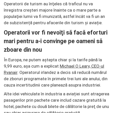
Operatorii de turism au înţeles că traficul nu va
înregistra creşteri majore înainte ca o mare parte a
populaţiei lumii va fi imunizată, astfel încât va fi un an
de subzistență pentru afacerile din turism și aviație.
Operatorii vor fi nevoiţi să facă eforturi
mari pentru a-i convinge pe oameni să
zboare din nou
În Europa, ne putem aștepta chiar şi la tarife până la
9,99 euro, aşa cum a explicat
Michael O Leary, CEO-ul
Ryanair
. Operatorul irlandez a decis să reducă numărul
de zboruri programate în primele trei luni ale anului, din
cauza incertitudinii care planează asupra industriei.
Alte idei vehiculate în industria a aviației sunt atragerea
pasagerilor prin pachete care includ cazare gratuită la
hotel, pachete cu două bilete de călătorie la preţ de unu
sau chiar asigurare de călătorie gratuită.