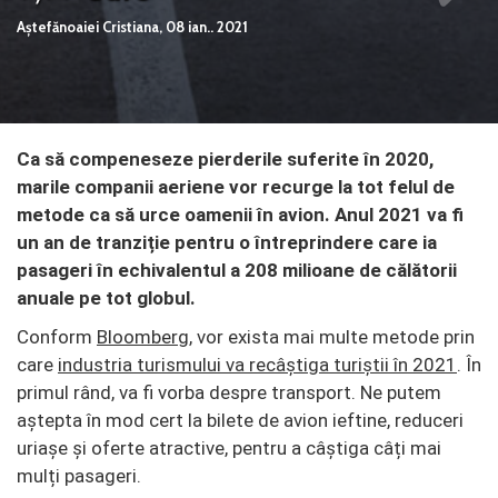
Aștefănoaiei Cristiana,
08 ian.. 2021
Ca să compeneseze pierderile suferite în 2020,
marile companii aeriene vor recurge la tot felul de
metode ca să urce oamenii în avion. Anul 2021 va fi
un an de tranziție pentru o întreprindere care ia
pasageri în echivalentul a 208 milioane de călătorii
anuale pe tot globul.
Conform
Bloomberg
, vor exista mai multe metode prin
care
industria turismului va recâștiga turiștii în 2021
. În
primul rând, va fi vorba despre transport. Ne putem
aștepta în mod cert la bilete de avion ieftine, reduceri
uriașe și oferte atractive, pentru a câștiga câți mai
mulți pasageri.