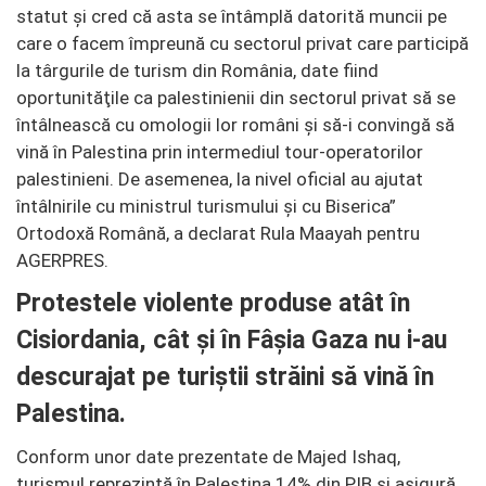
statut şi cred că asta se întâmplă datorită muncii pe
care o facem împreună cu sectorul privat care participă
la târgurile de turism din România, date fiind
oportunităţile ca palestinienii din sectorul privat să se
întâlnească cu omologii lor români şi să-i convingă să
vină în Palestina prin intermediul tour-operatorilor
palestinieni. De asemenea, la nivel oficial au ajutat
întâlnirile cu ministrul turismului şi cu Biserica”
Ortodoxă Română, a declarat Rula Maayah pentru
AGERPRES.
Protestele violente produse atât în
Cisiordania, cât şi în Fâşia Gaza nu i-au
descurajat pe turiştii străini să vină în
Palestina.
Conform unor date prezentate de Majed Ishaq,
turismul reprezintă în Palestina 14% din PIB şi asigură