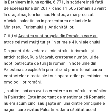
la Bethleem în luna aprilie, 6.771, în scădere însă faţă
de aceeaşi lună din 2017, când 11.505 români au venit
în oraşul naşterii lui Iisus Hristos, a mai precizat
oficialul palestinian în prezentarea de luni de la
Ministerul Turismului şi Antichităţilor.
Citiți și
Acestea sunt orașele din România care au
atras cei mai mulți turiști în primele 4 luni ale anului
Din punctul de vedere al ministrului turismului şi
antichităţilor, Rula Maayah, creşterea numărului de
nopţi petrecute de turiştii români în hotelurile din
Palestina se explică în primul rând prin intensificarea
contactelor directe ale tour-operatorilor palestinieni cu
omologii lor români.
„În ultimii ani am avut o creştere a numărului românilor
în Palestina. Este important de menţionat că România
nu era acum cinci sau şapte ani una dintre principalele
naţiuni care vizitau Palestina, dar a căpătat acest