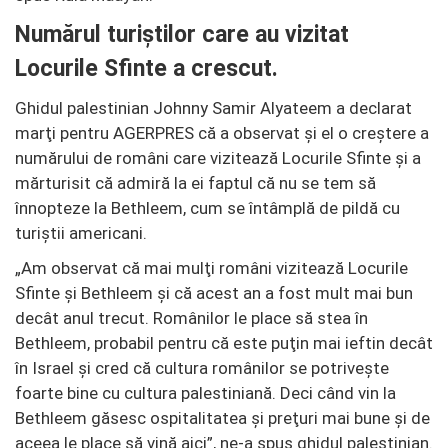
Numărul turiștilor care au vizitat
Locurile Sfinte a crescut.
Ghidul palestinian Johnny Samir Alyateem a declarat
marţi pentru AGERPRES că a observat şi el o creştere a
numărului de români care vizitează Locurile Sfinte şi a
mărturisit că admiră la ei faptul că nu se tem să
înnopteze la Bethleem, cum se întâmplă de pildă cu
turiştii americani.
„Am observat că mai mulţi români vizitează Locurile
Sfinte şi Bethleem şi că acest an a fost mult mai bun
decât anul trecut. Românilor le place să stea în
Bethleem, probabil pentru că este puţin mai ieftin decât
în Israel şi cred că cultura românilor se potriveşte
foarte bine cu cultura palestiniană. Deci când vin la
Bethleem găsesc ospitalitatea şi preţuri mai bune şi de
aceea le place să vină aici”, ne-a spus ghidul palestinian.