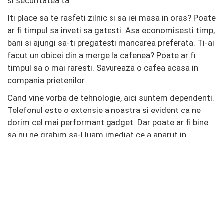
si securitatea ta.
Iti place sa te rasfeti zilnic si sa iei masa in oras? Poate
ar fi timpul sa inveti sa gatesti. Asa economisesti timp,
bani si ajungi sa-ti pregatesti mancarea preferata. Ti-ai
facut un obicei din a merge la cafenea? Poate ar fi
timpul sa o mai raresti. Savureaza o cafea acasa in
compania prietenilor.
Cand vine vorba de tehnologie, aici suntem dependenti.
Telefonul este o extensie a noastra si evident ca ne
dorim cel mai performant gadget. Dar poate ar fi bine
sa nu ne grabim sa-l luam imediat ce a aparut in
magazine. Daca avem rabdare cateva luni, cu siguranta
pretul mai scade. Magazinele online au mereu promotii
si organizeaza frecvent maratoane de shopping la un
click distanta.
SHARE