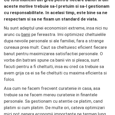
aceste motive trebuie sa-l pretuim si sa-l gestionam
cu responsabilitate. In acelasi timp, este bine sa ne
respectam si sa ne fixam un standard de viata.
Nu sunt adeptul unei economisiri extreme, insa nici nu
arunc cu
banii
pe fereastra. Imi optimizez cheltuielile
dupa nevoile personale si ale familiei, fara a strange
cureaua prea mult. Caut sa cheltuiesc eficient fiecare
banut pentru maximizarea satisfactiei personale. O
vorba din batrani spune ca banii vin si pleaca, sunt
facuti pentru a fi cheltuiti, insa eu cred ca trebuie sa
avem grija ca ei sa fie cheltuiti cu maxima eficienta si
folos.
Asa cum ne facem frecvent curatenie in casa, asa
trebuie sa ne facem mereu curatenie in finantele
personale. Sa gestionam cu atentie ce platim, cand
platim si cum platim. De multe ori, cateva optimizari
mici pot genera economii importante pe termen lung.