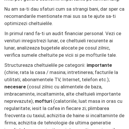
Nu am sa-ti dau sfaturi cum sa strangi bani, dar sper ca
recomandarile mentionate mai sus sa te ajute sa-ti
optimizezi cheltuielile.
In primul rand fa-ti un audit financiar personal. Vezi ce
venituri inregistrezi lunar, ce cheltuieli recurente ai
lunar, analizeaza bugetele alocate pe cosul zilnic,
verifica sumele cheltuite pe vicii si pe mofturile tale.
Structureaza cheltuielile pe categorii:
importante
(chirie; rata la casa / masina; intretinerea; facturile la
utilitati; abonamentele TV, Internet, telefon etc.);
necesare
(cosul zilnic cu alimentele de baza,
imbracaminte, incaltaminte, alte cheltuieli importante
neprevazute);
mofturi
(calatoriile; luat masa in oras cu
regularitate; iesit la cafea in fiecare zi; plimbarea
frecventa cu taxiul; achizitia de haine si incaltaminte de
firma; achizitia de tehnologie de ultima generatie