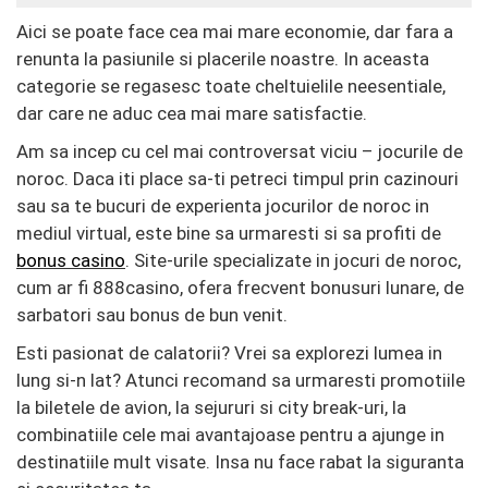
Aici se poate face cea mai mare economie, dar fara a
renunta la pasiunile si placerile noastre. In aceasta
categorie se regasesc toate cheltuielile neesentiale,
dar care ne aduc cea mai mare satisfactie.
Am sa incep cu cel mai controversat viciu – jocurile de
noroc. Daca iti place sa-ti petreci timpul prin cazinouri
sau sa te bucuri de experienta jocurilor de noroc in
mediul virtual, este bine sa urmaresti si sa profiti de
bonus
casino
. Site-urile specializate in jocuri de noroc,
cum ar fi 888casino, ofera frecvent bonusuri lunare, de
sarbatori sau bonus de bun venit.
Esti pasionat de calatorii? Vrei sa explorezi lumea in
lung si-n lat? Atunci recomand sa urmaresti promotiile
la biletele de avion, la sejururi si city break-uri, la
combinatiile cele mai avantajoase pentru a ajunge in
destinatiile mult visate. Insa nu face rabat la siguranta