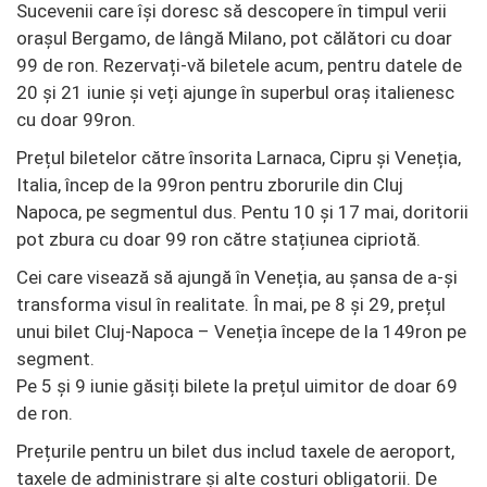
Sucevenii care își doresc să descopere în timpul verii
orașul Bergamo, de lângă Milano, pot călători cu doar
99 de ron. Rezervați-vă biletele acum, pentru datele de
20 și 21 iunie și veți ajunge în superbul oraș italienesc
cu doar 99ron.
Prețul biletelor către însorita Larnaca, Cipru și Veneția,
Italia, încep de la 99ron pentru zborurile din Cluj
Napoca, pe segmentul dus. Pentu 10 și 17 mai, doritorii
pot zbura cu doar 99 ron către stațiunea cipriotă.
Cei care visează să ajungă în Veneția, au șansa de a-și
transforma visul în realitate. În mai, pe 8 și 29, prețul
unui bilet Cluj-Napoca – Veneția începe de la 149ron pe
segment.
Pe 5 și 9 iunie găsiți bilete la prețul uimitor de doar 69
de ron.
Prețurile pentru un bilet dus includ taxele de aeroport,
taxele de administrare și alte costuri obligatorii. De