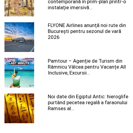
contemporană în prim-plan printr-o
instalație imersivă...
FLYONE Airlines anunță noi rute din
București pentru sezonul de vară
2026
Pamtour – Agenție de Turism din
Râmnicu Vâlcea pentru Vacanțe All
Inclusive, Excursii...
Noi date din Egiptul Antic: hieroglife
purtând pecetea regală a faraonului
Ramses al...