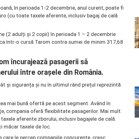
soană, în perioada 1-2 decembrie, anul curent, poate fi
o (cu toate taxele aferente, inclusiv bagaj de cală
e (2 adulți și 2 copii) în perioada 1 – 2 decembrie
rca într-o cursă Tarom contra sumei de minim 317,68
om încurajează pasagerii să
erului între orașele din România.
t și siguranța și nu în ultimul rând prețul reprezintă
ea mai bună ofertă pe acest segment. Având în
, compania oferă flexibilitate pasagerilor. Mai mult
 taxele aferente zborului, inclusiv bagajele de cală.
i măcar taxele de loc.
pe care le percep companiile concurente, cresc