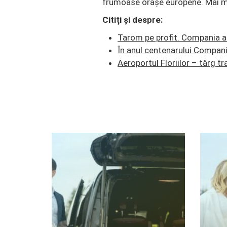
frumoase orașe europene. Mai mu
Citiți și despre:
Tarom pe profit. Compania ar 
În anul centenarului Compania
Aeroportul Floriilor – târg t