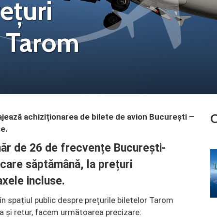
ețuri
u Tarom
C
ează achiziționarea de bilete de avion București –
se.
r de 26 de frecvențe București-
iecare săptămână, la prețuri
axele incluse.
 în spațiul public despre prețurile biletelor Tarom
 și retur, facem următoarea precizare: