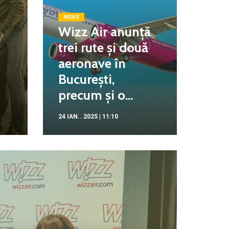
NEWS
Wizz Air anunță
trei rute și două
aeronave în
București,
precum și o...
24 IAN.. 2025 | 11:10