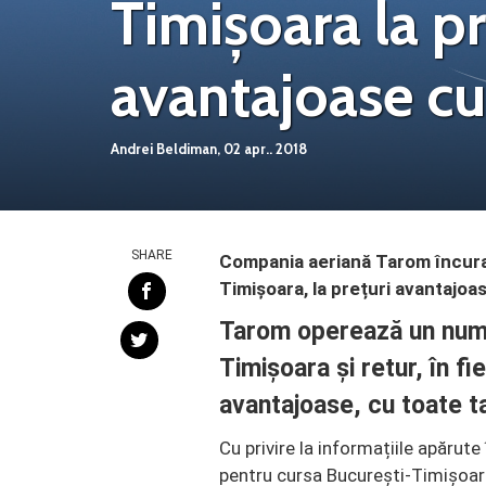
Timișoara la pr
avantajoase c
Andrei Beldiman,
02 apr.. 2018
SHARE
Compania aeriană Tarom încuraj
Timișoara, la prețuri avantajoa
Tarom operează un numă
Timișoara și retur, în f
avantajoase, cu toate t
Cu privire la informațiile apărute
pentru cursa București-Timișoara