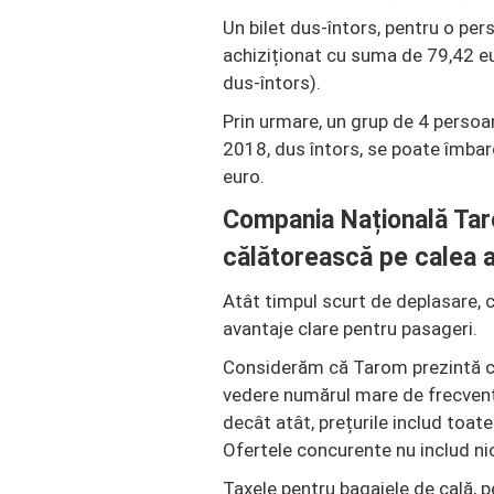
Un bilet dus-întors, pentru o per
achiziționat cu suma de 79,42 eur
dus-întors).
Prin urmare, un grup de 4 persoan
2018, dus întors, se poate îmba
euro.
Compania Națională Tar
călătorească pe calea a
Atât timpul scurt de deplasare, câ
avantaje clare pentru pasageri.
Considerăm că Tarom prezintă c
vedere numărul mare de frecvențe
decât atât, prețurile includ toate
Ofertele concurente nu includ nic
Taxele pentru bagajele de cală, 