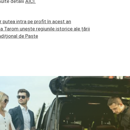
lte detalii
AICI.
putea intra pe profit în acest an
 Tarom unește regiunile istorice ale țării
radițional de Paște