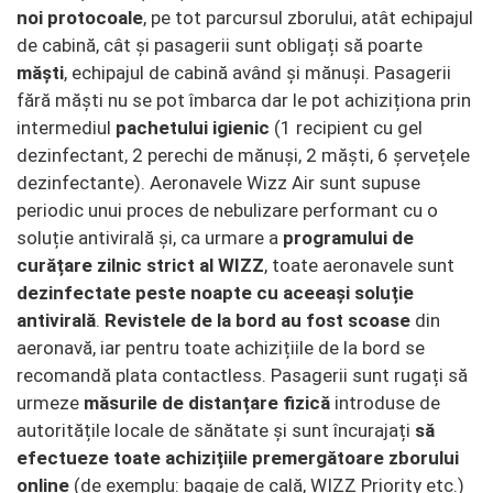
noi protocoale
, pe tot parcursul zborului, atât echipajul
de cabină, cât și pasagerii sunt obligați să poarte
măști
, echipajul de cabină având și mănuși. Pasagerii
fără măști nu se pot îmbarca dar le pot achiziționa prin
intermediul
pachetului igienic
(1 recipient cu gel
dezinfectant, 2 perechi de mănuși, 2 măști, 6 șervețele
dezinfectante). Aeronavele Wizz Air sunt supuse
periodic unui proces de nebulizare performant cu o
soluție antivirală și, ca urmare a
programului de
curățare zilnic strict al WIZZ
, toate aeronavele sunt
dezinfectate peste noapte cu aceeași soluție
antivirală
.
Revistele de la bord au fost scoase
din
aeronavă, iar pentru toate achizițiile de la bord se
recomandă plata contactless. Pasagerii sunt rugați să
urmeze
măsurile de distanțare fizică
introduse de
autoritățile locale de sănătate și sunt încurajați
să
efectueze
toate achizițiile premergătoare zborului
online
(de exemplu: bagaje de cală, WIZZ Priority etc.)