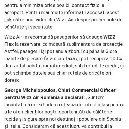
pentru a minimiza orice posibil contact fizic la
aeroport. Pentru mai multe informații accesați acest
link
către noul videoclip Wizz Air despre procedurile de
sănătate și securitate.
Wizz Air le recomandă pasagerilor să adauge
WIZZ
Flex
la rezervare, ca măsură suplimentară de protecție.
Astfel, pasagerii își pot anula zborul cu până la 3 ore
înainte de plecare fără nicio taxă și pot recupera 100%
din tariful achitat inițial imediat, sub formă de credit, și
pot schimba datele sau chiar rutele de oricâte ori
doresc.
George Michalopoulos, Chief Commercial Officer
pentru Wizz Air România a declarat:
„Suntem
încântați că ne extindem rețeaua de rute din Iași pentru
a le oferi clienților noștri oportunități de călătorie
rapide și sigure spre noi destinații populare din Spania
și Italia. Considerăm că acest lucru va contribui la