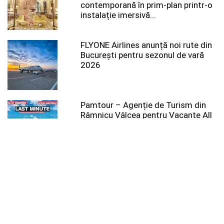
contemporană în prim-plan printr-o
instalație imersivă...
FLYONE Airlines anunță noi rute din
București pentru sezonul de vară
2026
Pamtour – Agenție de Turism din
Râmnicu Vâlcea pentru Vacanțe All
Inclusive, Excursii...
Noi date din Egiptul Antic: hieroglife
purtând pecetea regală a faraonului
Ramses al...