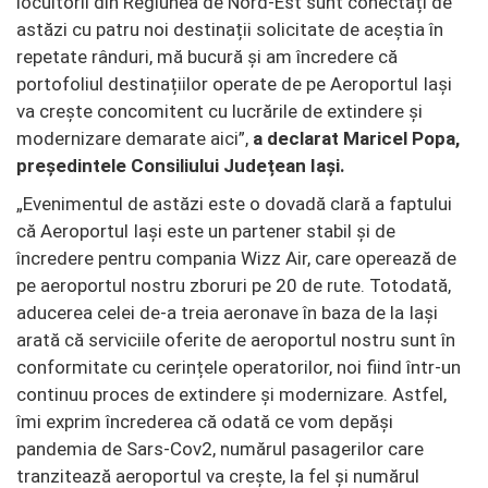
locuitorii din Regiunea de Nord-Est sunt conectați de
astăzi cu patru noi destinații solicitate de aceștia în
repetate rânduri, mă bucură și am încredere că
portofoliul destinațiilor operate de pe Aeroportul Iași
va crește concomitent cu lucrările de extindere și
modernizare demarate aici”,
a declarat Maricel Popa,
președintele Consiliului Județean Iași.
„Evenimentul de astăzi este o dovadă clară a faptului
că Aeroportul Iași este un partener stabil și de
încredere pentru compania Wizz Air, care operează de
pe aeroportul nostru zboruri pe 20 de rute. Totodată,
aducerea celei de-a treia aeronave în baza de la Iași
arată că serviciile oferite de aeroportul nostru sunt în
conformitate cu cerințele operatorilor, noi fiind într-un
continuu proces de extindere și modernizare. Astfel,
îmi exprim încrederea că odată ce vom depăși
pandemia de Sars-Cov2, numărul pasagerilor care
tranzitează aeroportul va crește, la fel și numărul