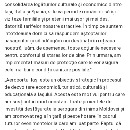
consolidarea legăturilor culturale și economice dintre
Iași, Italia și Spania, și le va permite românilor să își
viziteze familiile și prietenii mai ușor și mai des,
datorită tarifelor noastre atractive. În timp ce suntem
întotdeauna dornici să răspundem așteptărilor
pasagerilor și să adăugăm noi destinații în rețeaua
noastră, luăm, de asemenea, toate acțiunile necesare
pentru confortul și starea lor de bine. Prin urmare, am
implementat măsuri de protecție care le vor asigura
cele mai bune condiții sanitare posibile.”
„Aeroportul Iași este un obiectiv strategic în procesul
de dezvoltare economică, turistică, culturală și
educațională a Iașului. Acesta este motivul pentru care
am susținut în mod constant toate proiectele de
investiții desfășurate la aerogara din inima Moldovei și
am promovat regia în țară și peste hotare, în cadrul
tuturor evenimentelor la care am luat parte. Faptul că