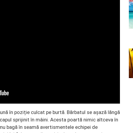
pună în poziție culcat pe burtă. Bărbatul se așază lăngă
capul sprijinit în mâini. Acesta poartă nimic altceva în
 nu bagă în seamă avertismentele echipei de