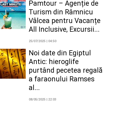
Pamtour – Agenție de
Turism din Râmnicu
Vâlcea pentru Vacanțe
All Inclusive, Excursii...
25/07/2025 | 04:50
Noi date din Egiptul
Antic: hieroglife
purtând pecetea regală
a faraonului Ramses
al...
08/05/2025 | 22:03