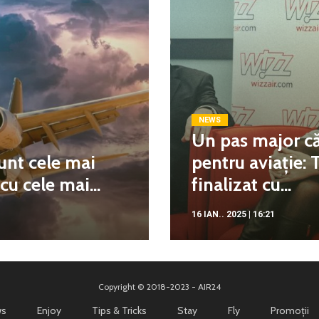
NEWS
Un pas major că
unt cele mai
pentru aviație: 
u cele mai...
finalizat cu...
16 IAN.. 2025 | 16:21
Copyright © 2018-2023 - AIR24
s
Enjoy
Tips & Tricks
Stay
Fly
Promoții