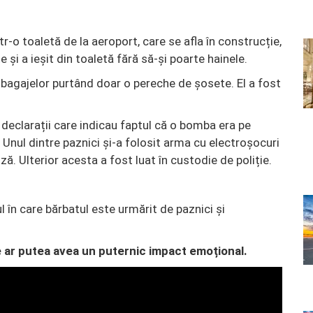
tr-o toaletă de la aeroport, care se afla în construcție,
e și a ieșit din toaletă fără să-și poarte hainele.
 bagajelor purtând doar o pereche de șosete. El a fost
 declarații care indicau faptul că o bomba era pe
 Unul dintre paznici și-a folosit arma cu electroșocuri
uză. Ulterior acesta a fost luat în custodie de poliție.
l în care bărbatul este urmărit de paznici și
 ar putea avea un puternic impact emoțional.