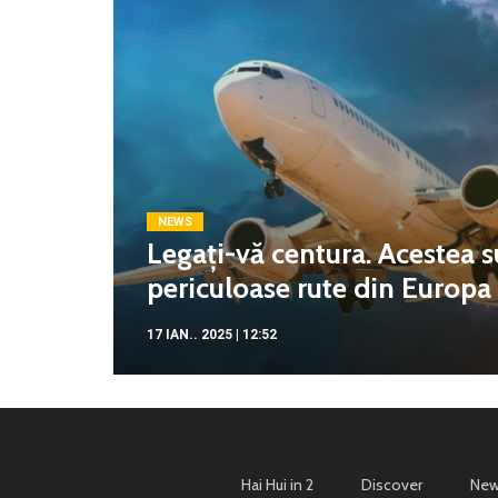
NEWS
Legați-vă centura. Acestea s
periculoase rute din Europa c
17 IAN.. 2025 | 12:52
Hai Hui in 2
Discover
New