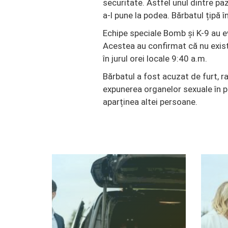
securitate. Astfel unul dintre pa
a-l pune la podea. Bărbatul țipă î
Echipe speciale Bomb și K-9 au e
Acestea au confirmat că nu exist
în jurul orei locale 9:40 a.m.
Bărbatul a fost acuzat de furt, ra
expunerea organelor sexuale în pu
aparținea altei persoane.