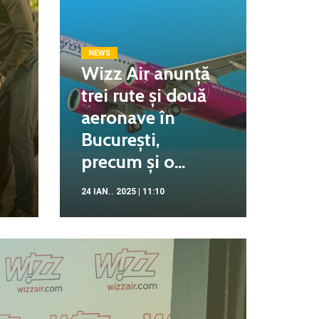
NEWS
Wizz Air anunță
trei rute și două
aeronave în
București,
precum și o...
24 IAN.. 2025 | 11:10