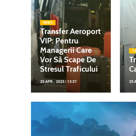
NEWS
Transfer Aeroport
VIP: Pentru
Managerii Care
TI
Vor Să Scape De
Tr
Stresul Traficului
Ca
25 APR.. 2025 | 13:37
25 A