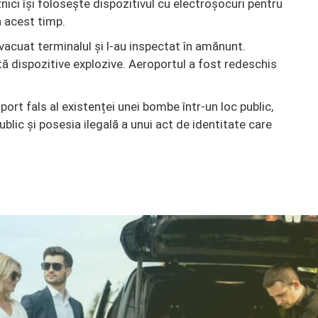
znici își folosește dispozitivul cu electroșocuri pentru
n acest timp.
vacuat terminalul și l-au inspectat în amănunt.
ă dispozitive explozive. Aeroportul a fost redeschis
port fals al existenței unei bombe într-un loc public,
blic și posesia ilegală a unui act de identitate care