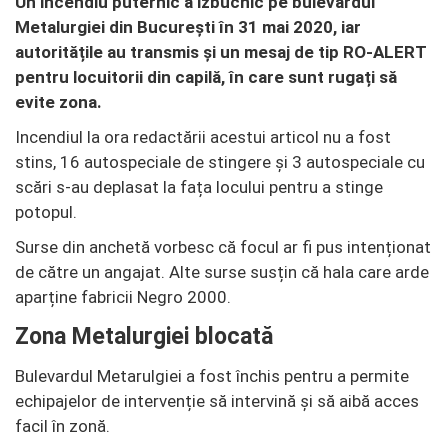
Un incendiu puternic a izbucnic pe bulevardul
Metalurgiei din București în 31 mai 2020, iar
autoritățile au transmis și un mesaj de tip RO-ALERT
pentru locuitorii din capilă, în care sunt rugați să
evite zona.
Incendiul la ora redactării acestui articol nu a fost
stins, 16 autospeciale de stingere și 3 autospeciale cu
scări s-au deplasat la fața locului pentru a stinge
potopul.
Surse din anchetă vorbesc că focul ar fi pus intenționat
de către un angajat. Alte surse susțin că hala care arde
aparține fabricii Negro 2000.
Zona Metalurgiei blocată
Bulevardul Metarulgiei a fost închis pentru a permite
echipajelor de intervenție să intervină și să aibă acces
facil în zonă.