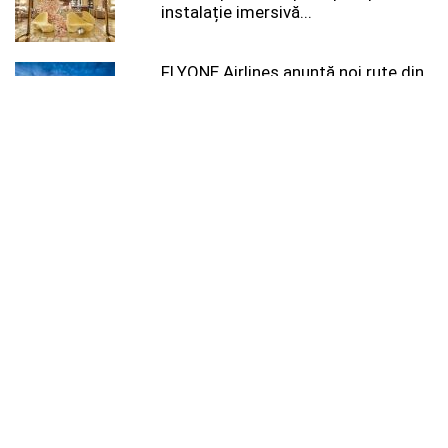
instalație imersivă...
FLYONE Airlines anunță noi rute din
București pentru sezonul de vară
2026
Pamtour – Agenție de Turism din
Râmnicu Vâlcea pentru Vacanțe All
Inclusive, Excursii...
Noi date din Egiptul Antic: hieroglife
purtând pecetea regală a faraonului
Ramses al...