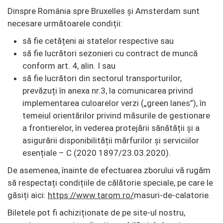
Dinspre România spre Bruxelles și Amsterdam sunt
necesare următoarele condiții:
să fie cetățeni ai statelor respective sau
să fie lucrători sezonieri cu contract de muncă
conform art. 4, alin. I sau
să fie lucrători din sectorul transporturilor,
prevăzuți în anexa nr.3, la comunicarea privind
implementarea culoarelor verzi („green lanes”), în
temeiul orientărilor privind măsurile de gestionare
a frontierelor, în vederea protejării sănătății și a
asigurării disponibilității mărfurilor și serviciilor
esențiale – C (2020 1897/23.03.2020).
De asemenea, înainte de efectuarea zborului vă rugăm
să respectați condițiile de călătorie speciale, pe care le
găsiți aici:
https://www.tarom.ro/
masuri-de-calatorie.
Biletele pot fi achiziționate de pe site-ul nostru,