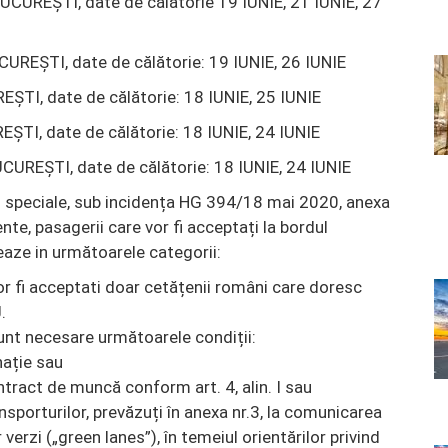
REȘTI, date de călătorie 19 IUNIE, 21 IUNIE, 27
REȘTI, date de călătorie: 19 IUNIE, 26 IUNIE
TI, date de călătorie: 18 IUNIE, 25 IUNIE
TI, date de călătorie: 18 IUNIE, 24 IUNIE
REȘTI, date de călătorie: 18 IUNIE, 24 IUNIE
ii speciale, sub incidența HG 394/18 mai 2020, anexa
ente, pasagerii care vor fi acceptați la bordul
eaze in următoarele categorii:
r fi acceptati doar cetățenii români care doresc
.
unt necesare următoarele condiții:
nație sau
ontract de muncă conform art. 4, alin. I sau
ansporturilor, prevăzuți în anexa nr.3, la comunicarea
erzi („green lanes”), în temeiul orientărilor privind