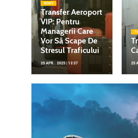
NEWS
Transfer Aeroport
VIP: Pentru
Managerii Care
TI
Vor Să Scape De
Tr
Stresul Traficului
Ca
25 APR.. 2025 | 13:37
25 A