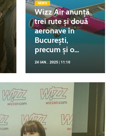
NEWS
Wizz Air anunță
trei rute și două
aeronave în
București,
precum și o...
24 IAN.. 2025 | 11:10