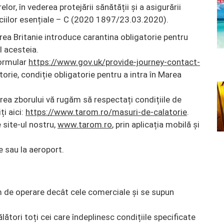
lor, în vederea protejării sănătății și a asigurării
rviciilor esențiale – C (2020 1897/23.03.2020).
rea Britanie introduce carantina obligatorie pentru
ul acesteia.
ormular
https://www.gov.uk/provide-journey-contact-
torie, condiție obligatorie pentru a intra în Marea
ea zborului vă rugăm să respectați condițiile de
ți aici:
https://www.tarom.ro/masuri-de-calatorie
.
e site-ul nostru,
www.tarom.ro
, prin aplicația mobilă și
e sau la aeroport.
im de operare decât cele comerciale și se supun
lători toți cei care îndeplinesc condițiile specificate