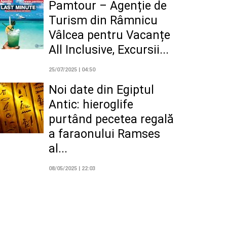
Pamtour – Agenție de
Turism din Râmnicu
Vâlcea pentru Vacanțe
All Inclusive, Excursii...
25/07/2025 | 04:50
Noi date din Egiptul
Antic: hieroglife
purtând pecetea regală
a faraonului Ramses
al...
08/05/2025 | 22:03