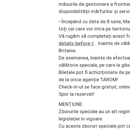
măsurile de gestionare a frontiere
disponibilității mărfurilor și se
• Începând cu data de 8 iunie, Ma
toți cei care vor intra pe teritori
Vă rugăm să completați acest f
details-before-t
… înainte de călă
Britanie.
De asemenea, înainte de efectuar
călătorie speciale, pe care le găsi
Biletele pot fi achiziționate de p
de la orice agenție TAROM!
Check-in-ul se face gratuit, onlin
Spor la rezervat!
MENȚIUNE:
Zborurile speciale au un alt reg
legislației în vigoare.
Cu aceste zboruri speciale pot că