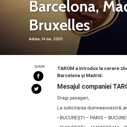
Barcelona, Mad
Bruxelles
Adrian,
14 iun.. 2020
SHARE
TAROM a introdus la cerere zbo
Barcelona și Madrid.
Mesajul companiei TA
Dragi pasageri,
La solicitarea dumneavoastră, a
• BUCUREȘTI – PARIS – BUCUREȘTI