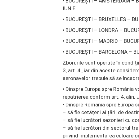
• BUCUREȘTI – AMSTERDAM – BUCU
IUNIE
• BUCUREȘTI – BRUXELLES – BUCU
• BUCUREȘTI – LONDRA – BUCUREȘ
• BUCUREȘTI – MADRID – BUCUREȘ
• BUCUREȘTI – BARCELONA – BUCU
Zborurile sunt operate în condiț
3, art. 4., iar din aceste consider
aeronavelor trebuie să se încadr
• Dinspre Europa spre România vo
repatrierea conform art. 4, alin. J
• Dinspre România spre Europa s
– să fie cetățeni ai țării de desti
– să fie lucrători sezonieri cu c
– să fie lucrători din sectorul tr
privind implementarea culoarelor v