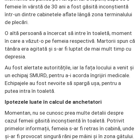
femeie în vârstă de 30 ani a fost găsită inconștientă
într-un dintre cabinetele aflate lângă zona terminalului
de plecări.
O altă persoană a încercat să intre în toaletă, moment
în care a văzut-o pe femeia respectivă. Martorii spun că
tânăra era agitată și s-ar fi luptat de mai mult timp cu
depresia.
Au fost alertate autoritățile, iar la fața locului a venit și
un echipaj SMURD, pentru a-i acorda îngrijiri medicale.
Echipajele au fost nevoite să spargă ușa, pentru a
putea intra în toaletă.
Ipotezele luate în calcul de anchetatori
Momentan, nu se cunosc prea multe detalii despre
cazul femeii găsită inconștientă în toaletă. Potrivit
primelor informații, femeia s-ar fi retras în cabină, unde
și-ar fi provocat singură răni pe mâini și în zona gâtului.