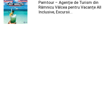
Pamtour – Agenție de Turism din
Râmnicu Vâlcea pentru Vacanțe All
Inclusive, Excursii...
Noi date din Egiptul Antic: hieroglife
purtând pecetea regală a faraonului
Ramses al...