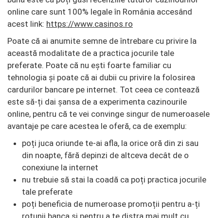
online care sunt 100% legale în România accesând
acest link:
https://www.casinos.ro
Poate că ai anumite semne de întrebare cu privire la
această modalitate de a practica jocurile tale
preferate. Poate că nu ești foarte familiar cu
tehnologia și poate că ai dubii cu privire la folosirea
cardurilor bancare pe internet. Tot ceea ce contează
este să-ți dai șansa de a experimenta cazinourile
online, pentru că te vei convinge singur de numeroasele
avantaje pe care acestea le oferă, ca de exemplu:
poți juca oriunde te-ai afla, la orice oră din zi sau
din noapte, fără depinzi de altceva decât de o
conexiune la internet
nu trebuie să stai la coadă ca poți practica jocurile
tale preferate
poți beneficia de numeroase promoții pentru a-ți
rotunji banca și pentru a te distra mai mult cu