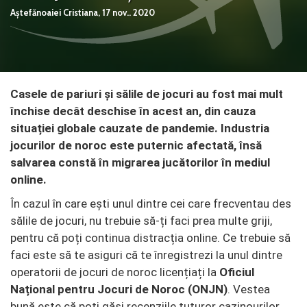
Aștefănoaiei Cristiana,
17 nov.. 2020
Casele de pariuri și sălile de jocuri au fost mai mult
închise decât deschise în acest an, din cauza
situației globale cauzate de pandemie. Industria
jocurilor de noroc este puternic afectată, însă
salvarea constă în migrarea jucătorilor în mediul
online.
În cazul în care ești unul dintre cei care frecventau des
sălile de jocuri, nu trebuie să-ți faci prea multe griji,
pentru că poți continua distracția online. Ce trebuie să
faci este să te asiguri că te înregistrezi la unul dintre
operatorii de jocuri de noroc licențiați la
Oficiul
Național pentru Jocuri de Noroc (ONJN)
. Vestea
bună este că poți găsi recenziile tuturor cazinourilor