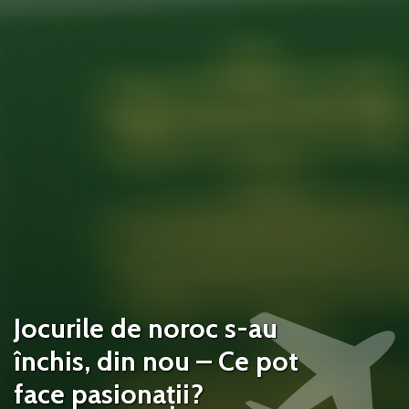
Jocurile de noroc s-au
închis, din nou – Ce pot
face pasionații?