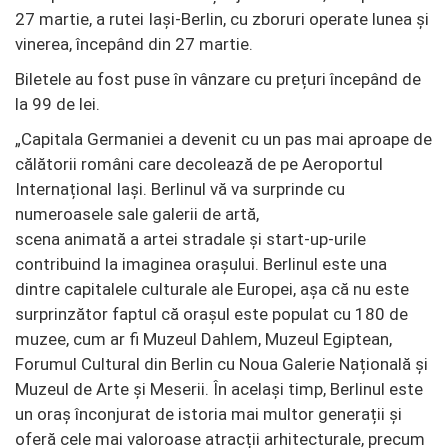
27 martie, a rutei Iași-Berlin, cu zboruri operate lunea și
vinerea, începând din 27 martie.
Biletele au fost puse în vânzare cu prețuri începând de
la 99 de lei.
„Capitala Germaniei a devenit cu un pas mai aproape de
călătorii români care decolează de pe Aeroportul
Internațional Iași. Berlinul vă va surprinde cu
numeroasele sale galerii de artă,
scena animată a artei stradale și start-up-urile
contribuind la imaginea orașului. Berlinul este una
dintre capitalele culturale ale Europei, așa că nu este
surprinzător faptul că orașul este populat cu 180 de
muzee, cum ar fi Muzeul Dahlem, Muzeul Egiptean,
Forumul Cultural din Berlin cu Noua Galerie Națională și
Muzeul de Arte și Meserii. În același timp, Berlinul este
un oraș înconjurat de istoria mai multor generații și
oferă cele mai valoroase atracții arhitecturale, precum