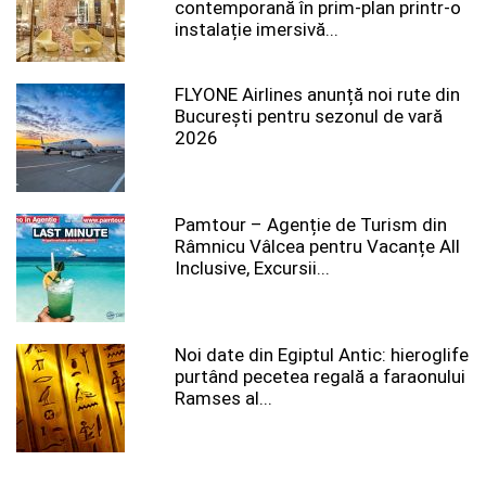
contemporană în prim-plan printr-o
instalație imersivă...
FLYONE Airlines anunță noi rute din
București pentru sezonul de vară
2026
Pamtour – Agenție de Turism din
Râmnicu Vâlcea pentru Vacanțe All
Inclusive, Excursii...
Noi date din Egiptul Antic: hieroglife
purtând pecetea regală a faraonului
Ramses al...