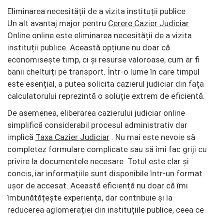
Eliminarea necesității de a vizita instituții publice
Un alt avantaj major pentru
Cerere Cazier Judiciar
Online
online este eliminarea necesității de a vizita
instituții publice. Această opțiune nu doar că
economisește timp, ci și resurse valoroase, cum ar fi
banii cheltuiți pe transport. Într-o lume în care timpul
este esențial, a putea solicita cazierul judiciar din fața
calculatorului reprezintă o soluție extrem de eficientă.
De asemenea, eliberarea cazierului judiciar online
simplifică considerabil procesul administrativ dar
implică
Taxa Cazier Judiciar
. Nu mai este nevoie să
completez formulare complicate sau să îmi fac griji cu
privire la documentele necesare. Totul este clar și
concis, iar informațiile sunt disponibile într-un format
ușor de accesat. Această eficiență nu doar că îmi
îmbunătățește experiența, dar contribuie și la
reducerea aglomerației din instituțiile publice, ceea ce