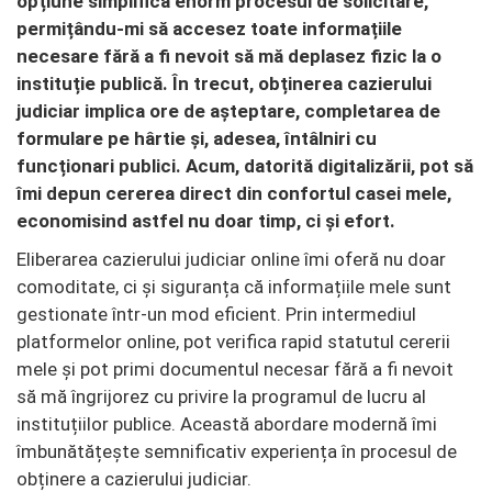
opțiune simplifică enorm procesul de solicitare,
permițându-mi să accesez toate informațiile
necesare fără a fi nevoit să mă deplasez fizic la o
instituție publică. În trecut, obținerea cazierului
judiciar implica ore de așteptare, completarea de
formulare pe hârtie și, adesea, întâlniri cu
funcționari publici. Acum, datorită digitalizării, pot să
îmi depun cererea direct din confortul casei mele,
economisind astfel nu doar timp, ci și efort.
Eliberarea cazierului judiciar online îmi oferă nu doar
comoditate, ci și siguranța că informațiile mele sunt
gestionate într-un mod eficient. Prin intermediul
platformelor online, pot verifica rapid statutul cererii
mele și pot primi documentul necesar fără a fi nevoit
să mă îngrijorez cu privire la programul de lucru al
instituțiilor publice. Această abordare modernă îmi
îmbunătățește semnificativ experiența în procesul de
obținere a cazierului judiciar.