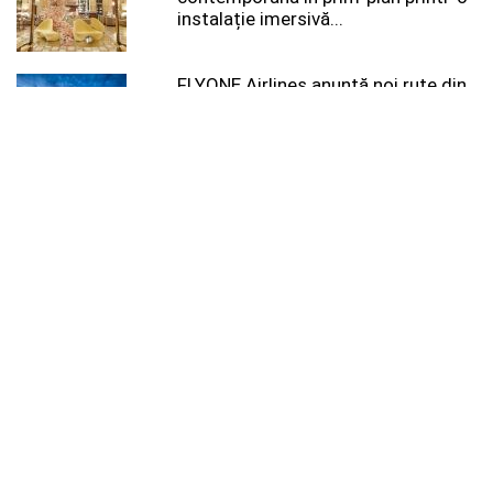
instalație imersivă...
FLYONE Airlines anunță noi rute din
București pentru sezonul de vară
2026
Pamtour – Agenție de Turism din
Râmnicu Vâlcea pentru Vacanțe All
Inclusive, Excursii...
Noi date din Egiptul Antic: hieroglife
purtând pecetea regală a faraonului
Ramses al...