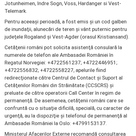
Jotunheimen, Indre Sogn, Voss, Hardanger si Vest-
Telemark.
Pentru aceeaşi perioadă, a fost emis şi un cod galben
de inundaţii, alunecări de teren şi vânt puternic pentru
judeţele Rogaland şi Vest-Agder (orasul Kristiansand).
Cetăţenii români pot solicita asistenţă consulară la
numerele de telefon ale Ambasadei României în
Regatul Norvegiei: +4722561237; +4722446951;
+4722556832; +4722558227, apelurile fiind
redirecţionate către Centrul de Contact şi Suport al
Cetăţenilor Români din Străinătate (CCSCRS) şi
preluate de către operatorii Call Center în regim de
permanenţă. De asemenea, cetăţenii români care se
confruntă cu o situaţie dificilă, specială, cu caracter de
urgenţă, au la dispoziţie şi telefonul de permanenţă al
Ambasadei României la Oslo: +4799153137.
Ministerul Afacerilor Externe recomandă consultarea