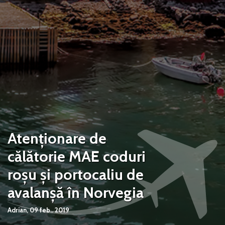
Atenționare de
călătorie MAE coduri
roşu şi portocaliu de
avalanşă în Norvegia
Adrian,
09 feb.. 2019