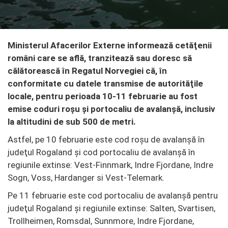
Ministerul Afacerilor Externe informează cetăţenii
români care se află, tranzitează sau doresc să
călătorească în Regatul Norvegiei că, în
conformitate cu datele transmise de autorităţile
locale, pentru perioada 10-11 februarie au fost
emise coduri roşu şi portocaliu de avalanşă, inclusiv
la altitudini de sub 500 de metri.
Astfel, pe 10 februarie este cod roşu de avalanşă în
judeţul Rogaland şi cod portocaliu de avalanşă în
regiunile extinse: Vest-Finnmark, Indre Fjordane, Indre
Sogn, Voss, Hardanger si Vest-Telemark.
Pe 11 februarie este cod portocaliu de avalanşă pentru
judeţul Rogaland şi regiunile extinse: Salten, Svartisen,
Trollheimen, Romsdal, Sunnmore, Indre Fjordane,