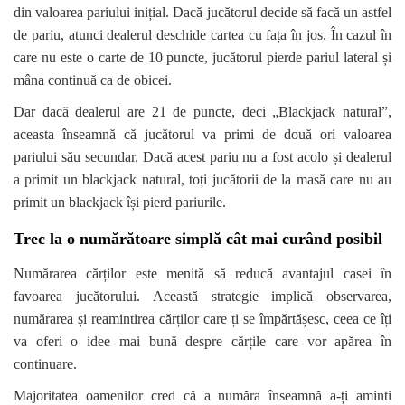
din valoarea pariului inițial. Dacă jucătorul decide să facă un astfel
de pariu, atunci dealerul deschide cartea cu fața în jos. În cazul în
care nu este o carte de 10 puncte, jucătorul pierde pariul lateral și
mâna continuă ca de obicei.
Dar dacă dealerul are 21 de puncte, deci „Blackjack natural”,
aceasta înseamnă că jucătorul va primi de două ori valoarea
pariului său secundar. Dacă acest pariu nu a fost acolo și dealerul
a primit un blackjack natural, toți jucătorii de la masă care nu au
primit un blackjack își pierd pariurile.
Trec la o numărătoare simplă cât mai curând posibil
Numărarea cărților este menită să reducă avantajul casei în
favoarea jucătorului. Această strategie implică observarea,
numărarea și reamintirea cărților care ți se împărtășesc, ceea ce îți
va oferi o idee mai bună despre cărțile care vor apărea în
continuare.
Majoritatea oamenilor cred că a număra înseamnă a-ți aminti