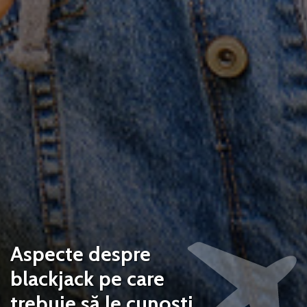
Aspecte despre
blackjack pe care
trebuie să le cunoști