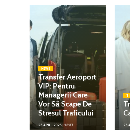
NEWS
Transfer Aeroport
VIP: Pentru
Managerii Care
TI
Vor Să Scape De
Tr
Stresul Traficului
Ca
25 APR.. 2025 | 13:37
25 A