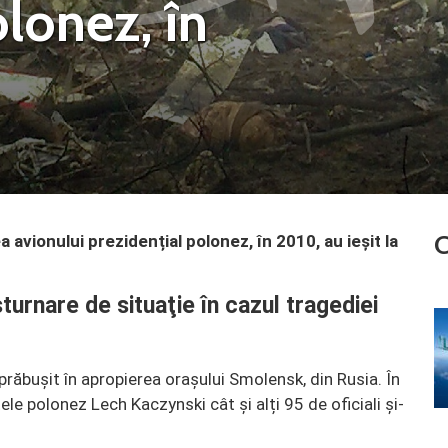
olonez, în
C
 avionului prezidențial polonez, în 2010, au ieșit la
urnare de situaţie în cazul tragediei
prăbușit în apropierea orașului Smolensk, din Rusia. În
le polonez Lech Kaczynski cât și alți 95 de oficiali și-