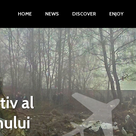
HOME
NEWS
DISCOVER
ENJOY
iv al
nului