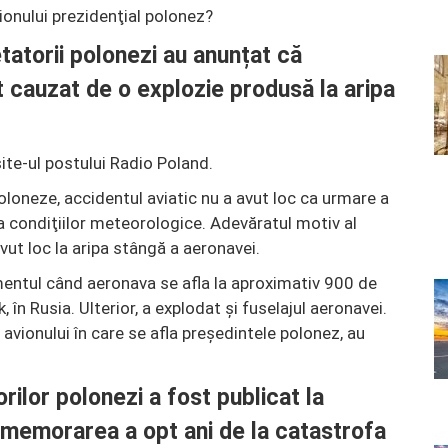
ionului prezidenţial polonez?
etatorii polonezi au anunțat că
t cauzat de o explozie produsă la aripa
site-ul postului Radio Poland.
poloneze, accidentul aviatic nu a avut loc ca urmare a
za condiţiilor meteorologice. Adevăratul motiv al
vut loc la aripa stângă a aeronavei.
entul când aeronava se afla la aproximativ 900 de
în Rusia. Ulterior, a explodat şi fuselajul aeronavei.
avionului în care se afla preşedintele polonez, au
rilor polonezi a fost publicat la
omemorarea a opt ani de la catastrofa