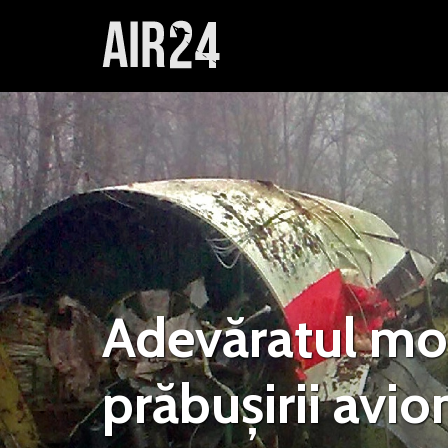
Adevăratul mot
prăbușirii avio