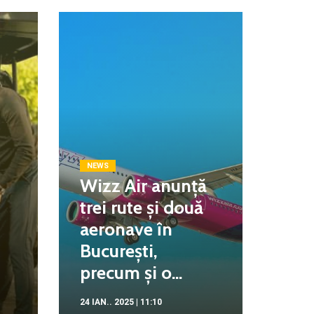
NEWS
Wizz Air anunță
trei rute și două
aeronave în
București,
precum și o...
24 IAN.. 2025 | 11:10