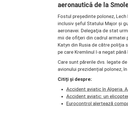
aeronautică de la Smol
Fostul președinte polonez, Lech K
inclusiv şeful Statului Major şi g
aeronavei. Delegaţia de stat ur
mii de ofiţeri din cadrul armate
Katyn din Rusia de către poliţia
pe care Kremlinul l-a negat până 
Care sunt părerile dvs. legate de 
avionului prezidențial polonez, î
Citiți și despre:
Accident aviatic în Algeria.
Accident aviatic: un elicopte
Eurocontrol alertează compan