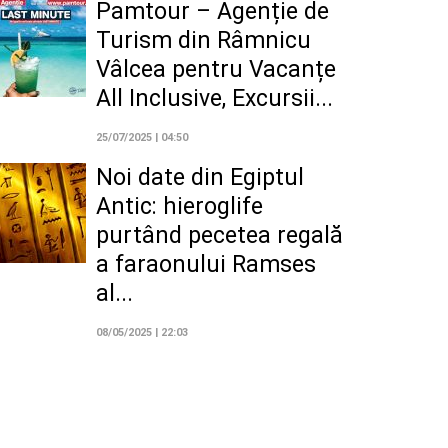
Pamtour – Agenție de
Turism din Râmnicu
Vâlcea pentru Vacanțe
All Inclusive, Excursii...
25/07/2025 | 04:50
Noi date din Egiptul
Antic: hieroglife
purtând pecetea regală
a faraonului Ramses
al...
08/05/2025 | 22:03