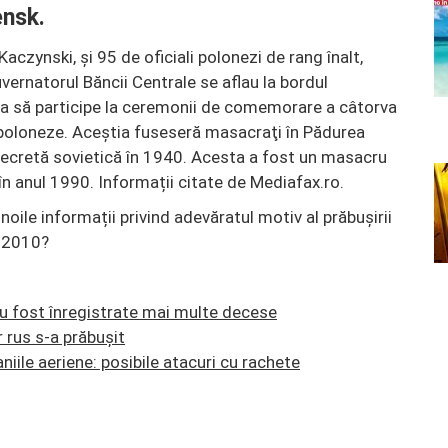
ensk.
aczynski, şi 95 de oficiali polonezi de rang înalt,
uvernatorul Băncii Centrale se aflau la bordul
ma să participe la ceremonii de comemorare a câtorva
i poloneze. Aceștia fuseseră masacraţi în Pădurea
 secretă sovietică în 1940. Acesta a fost un masacru
în anul 1990. Informații citate de Mediafax.ro.
noile informații privind adevăratul motiv al prăbușirii
n 2010?
 Au fost înregistrate mai multe decese
r rus s-a prăbușit
iile aeriene: posibile atacuri cu rachete