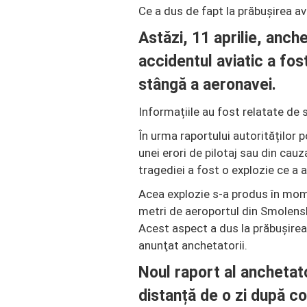
Ce a dus de fapt la prăbuşirea av
Astăzi, 11 aprilie, anch
accidentul aviatic a fos
stângă a aeronavei.
Informațiile au fost relatate de 
În urma raportului autorităților 
unei erori de pilotaj sau din cau
tragediei a fost o explozie ce a a
Acea explozie s-a produs în mom
metri de aeroportul din Smolensk, 
Acest aspect a dus la prăbuşirea 
anunţat anchetatorii.
Noul raport al anchetato
distanță de o zi după c