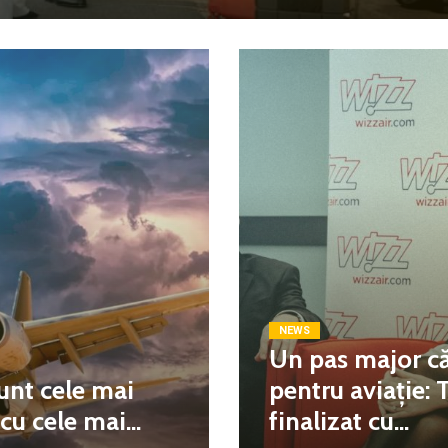
NEWS
Un pas major că
unt cele mai
pentru aviație: 
u cele mai...
finalizat cu...