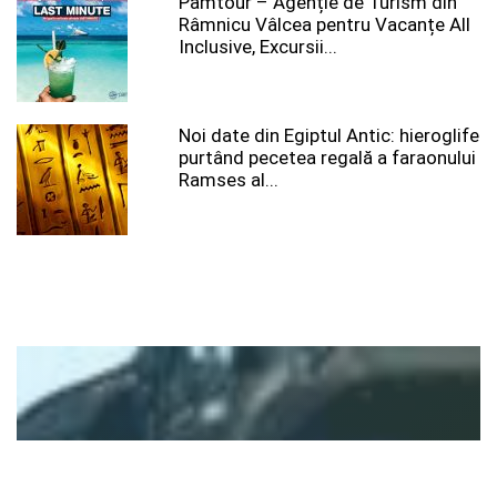
Pamtour – Agenție de Turism din
Râmnicu Vâlcea pentru Vacanțe All
Inclusive, Excursii...
Noi date din Egiptul Antic: hieroglife
purtând pecetea regală a faraonului
Ramses al...