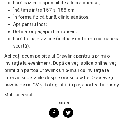
Fără cazier, disponibil de a lucra imediat;
Înălțime între 157 și 188 cm;
În forma fizică bună, clinic sănătos;
Apt pentru înot;
Deținător pașaport european;
Fără tatuaje vizibile (inclusiv uniforma cu mâneca
scurtă).
Aplicați acum pe
site-ul Crewlink
pentru a primi o
invitație la eveniment. După ce veți aplica online, veți
primi din partea Crewlink un e-mail cu invitația la
interviu și detaliile despre oră și locație. O sa aveți
nevoie de un CV și fotografii tip pașaport și full-body.
Mult succes!
SHARE