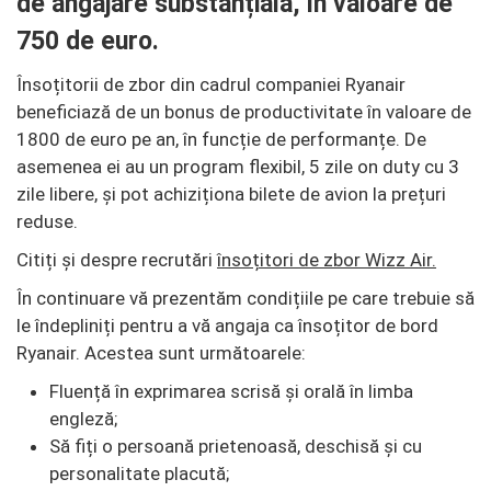
de angajare substanțială, în valoare de
750 de euro.
Însoțitorii de zbor din cadrul companiei Ryanair
beneficiază de un bonus de productivitate în valoare de
1800 de euro pe an, în funcție de performanțe. De
asemenea ei au un program flexibil, 5 zile on duty cu 3
zile libere, și pot achiziționa bilete de avion la prețuri
reduse.
Citiți și despre recrutări
însoțitori de zbor Wizz Air.
În continuare vă prezentăm condițiile pe care trebuie să
le îndepliniți pentru a vă angaja ca însoțitor de bord
Ryanair. Acestea sunt următoarele:
Fluență în exprimarea scrisă și orală în limba
engleză;
Să fiți o persoană prietenoasă, deschisă și cu
personalitate placută;