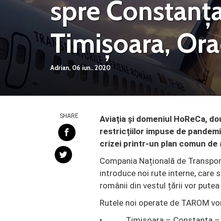
spre Constanța
Timișoara, Ora
Adrian,
06 iun.. 2020
SHARE
Aviația și domeniul HoReCa, do
restricțiilor impuse de pandemi
crizei printr-un plan comun de 
Compania Națională de Transport
introduce noi rute interne, care 
românii din vestul țării vor putea
Rutele noi operate de TAROM vor 
• Timisoara – Constanța – 