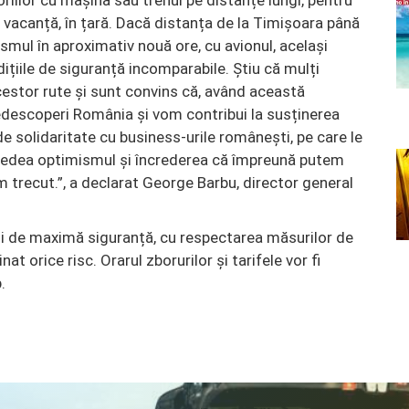
oriilor cu mașina sau trenul pe distanțe lungi, pentru
 vacanță, în țară. Dacă distanța de la Timișoara până
ismul în aproximativ nouă ore, cu avionul, același
ițiile de siguranță incomparabile. Știu că mulți
estor rute și sunt convins că, având această
redescoperi România și vom contribui la susținerea
e solidaritate cu business-urile românești, pe care le
 redea optimismul și încrederea că împreună putem
 trecut.”, a declarat George Barbu, director general
ții de maximă siguranță, cu respectarea măsurilor de
nat orice risc. Orarul zborurilor și tarifele vor fi
.