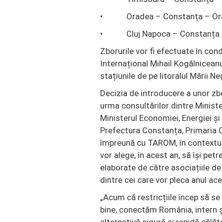
• Oradea – Constanța – Or
• Cluj Napoca – Constanța –
Zborurile vor fi efectuate în cond
Internațional Mihail Kogălniceanu
stațiunile de pe litoralul Mării Ne
Decizia de introducere a unor zbo
urma consultărilor dintre Minister
Ministerul Economiei, Energiei și
Prefectura Constanța, Primaria O
împreună cu TAROM, în contextul 
vor alege, în acest an, să își pet
elaborate de către asociațiile 
dintre cei care vor pleca anul ac
„Acum că restricțiile încep să se
bine, conectăm România, intern ș