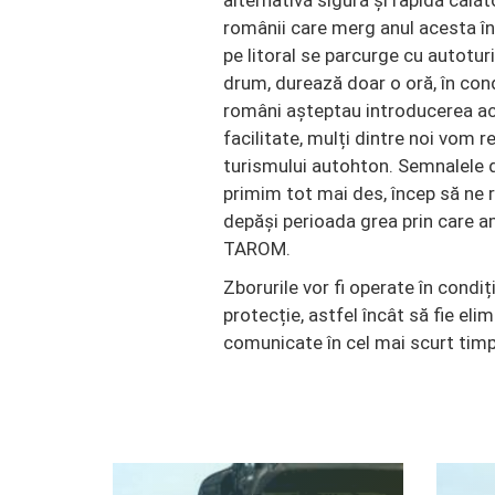
alternativă sigură și rapidă călăt
românii care merg anul acesta în
pe litoral se parcurge cu autotur
drum, durează doar o oră, în cond
români așteptau introducerea ac
facilitate, mulți dintre noi vom 
turismului autohton. Semnalele d
primim tot mai des, încep să ne
depăși perioada grea prin care am
TAROM.
Zborurile vor fi operate în condi
protecție, astfel încât să fie elimi
comunicate în cel mai scurt timp