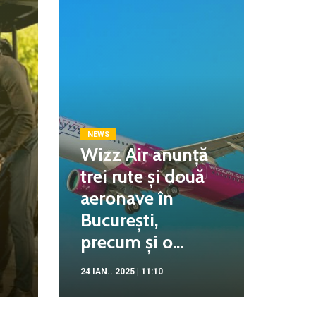
NEWS
Wizz Air anunță
trei rute și două
aeronave în
București,
precum și o...
24 IAN.. 2025 | 11:10