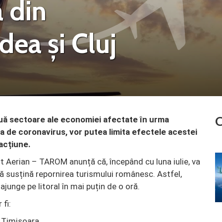
 din
dea și Cluj
C
uă sectoare ale economiei afectate în urma
a de coronavirus, vor putea limita efectele acestei
acțiune.
 Aerian – TAROM anunță că, începând cu luna iulie, va
să susțină repornirea turismului românesc. Astfel,
 ajunge pe litoral în mai puțin de o oră.
fi:
Timisoara