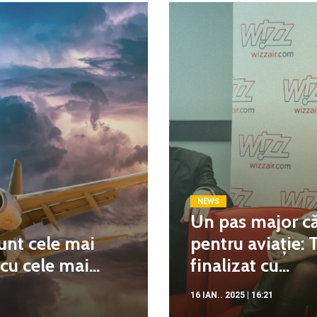
NEWS
Un pas major că
unt cele mai
pentru aviație: 
u cele mai...
finalizat cu...
16 IAN.. 2025 | 16:21