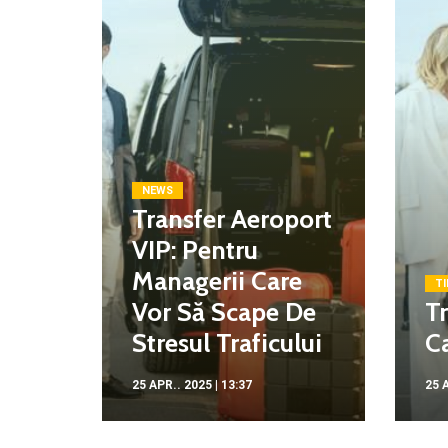
NEWS
Transfer Aeroport
VIP: Pentru
Managerii Care
TI
Vor Să Scape De
Tr
Stresul Traficului
Ca
25 APR.. 2025 | 13:37
25 A