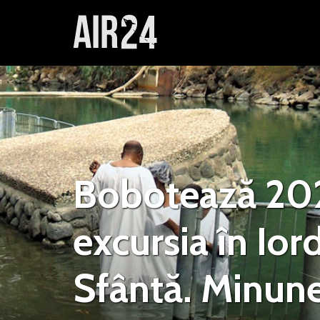
Bobotează 202
excursia în Ior
Sfântă. Minune