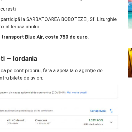
ucuresti
se participă la SARBATOAREA BOBOTEZEI, Sf. Liturghie
x al Ierusalimului.
cu transport Blue Air, costa 750 de euro.
ti – Iordania
că pe cont propriu, fără a apela la o agenție de
ntru bilete de avion: