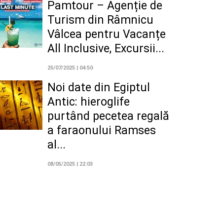
Pamtour – Agenție de
Turism din Râmnicu
Vâlcea pentru Vacanțe
All Inclusive, Excursii...
25/07/2025 | 04:50
Noi date din Egiptul
Antic: hieroglife
purtând pecetea regală
a faraonului Ramses
al...
08/05/2025 | 22:03