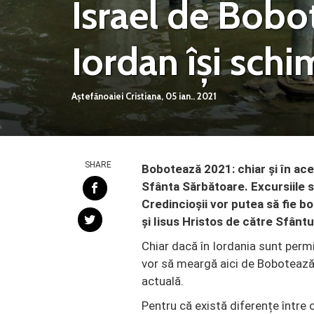
Israel de Bobo
Iordan își schi
Aștefănoaiei Cristiana,
05 ian.. 2021
SHARE
Bobotează 2021: chiar și în ace
Sfânta Sărbătoare. Excursiile s
Credincioșii vor putea să fie bo
și Iisus Hristos de către Sfântu
Chiar dacă în Iordania sunt permis
vor să meargă aici de Bobotează
actuală.
Pentru că există diferențe între c