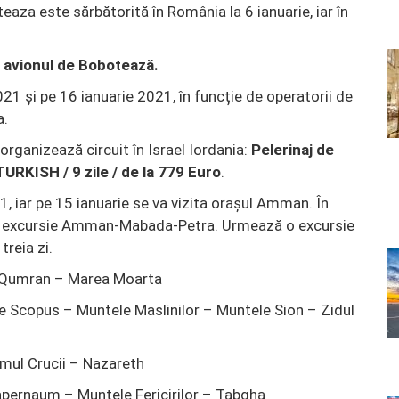
teaza este sărbătorită în România la 6 ianuarie, iar în
u avionul de Bobotează.
021 și pe 16 ianuarie 2021, în funcție de operatorii de
a.
rganizează circuit în Israel Iordania:
Pelerinaj de
URKISH / 9 zile / de la 779 Euro
.
, iar pe 15 ianuarie se va vizita orașul Amman. În
o excursie Amman-Mabada-Petra. Urmează o excursie
treia zi.
– Qumran – Marea Moarta
e Scopus – Muntele Maslinilor – Muntele Sion – Zidul
umul Crucii – Nazareth
apernaum – Muntele Fericirilor – Tabgha