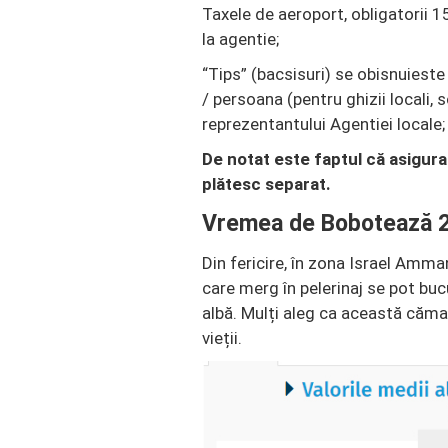
Taxele de aeroport, obligatorii 1
la agentie;
“Tips” (bacsisuri) se obisnuieste 
/ persoana (pentru ghizii locali, s
reprezentantului Agentiei locale;
De notat este faptul că asigura
plătesc separat.
Vremea de Bobotează 20
Din fericire, în zona Israel Amma
care merg în pelerinaj se pot bu
albă. Mulți aleg ca această cămașă
vieții.