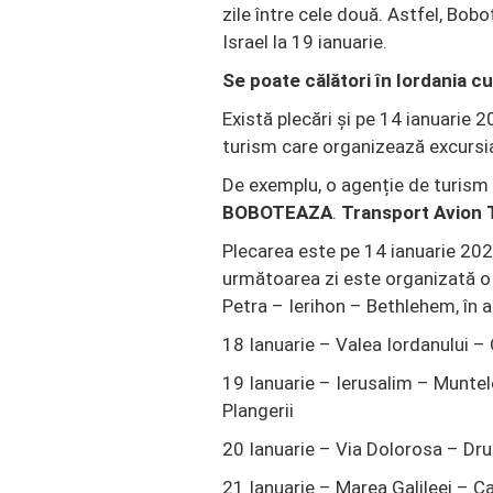
zile între cele două. Astfel, Bobo
Israel la 19 ianuarie.
Se poate călători în Iordania c
Există plecări și pe 14 ianuarie 2
turism care organizează excursi
De exemplu, o agenție de turism o
BOBOTEAZA
.
Transport Avion T
Plecarea este pe 14 ianuarie 2021
următoarea zi este organizată 
Petra – Ierihon – Bethlehem, în a 
18 Ianuarie – Valea Iordanului 
19 Ianuarie – Ierusalim – Muntel
Plangerii
20 Ianuarie – Via Dolorosa – Dr
21 Ianuarie – Marea Galileei – C