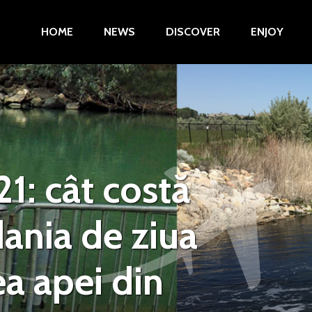
HOME
NEWS
DISCOVER
ENJOY
1: cât costă
dania de ziua
a apei din