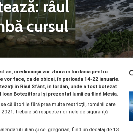
tează: râul
mbă cursul
C
st an, credincioșii vor zbura în Iordania pentru
e vor face, ca de obicei, în perioada 14-22 ianuarie.
tezați în Râul Sfânt, în Iordan, unde a fost botezat
l Ioan Botezătorul și prezentat lumii ca fiind Mesia.
e călătoriile fără prea multe restricții, românii care
 2021, trebuie să respecte normele de siguranță
alendarul iulian și cel gregorian, fiind un decalaj de 13