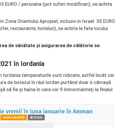
55 EURO / persoana (pot suferi modificari), se achita
in Zona Orientului Apropiat, inclusiv in Israel: 30 EURO
ofer, restaurante, hoteluri), se achita la fata locului
rea de sănătate și asigurarea de călătorie se
21 în Iordania
n Iordania temperaturile sunt ridicate, astfel încât cei
cura de botezul în râul Iordan purtând doar o cămașă
 să fie și haina în care vor fi înmormântați la finalul