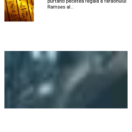
purtând pecetea regală a faraonului
Ramses al...