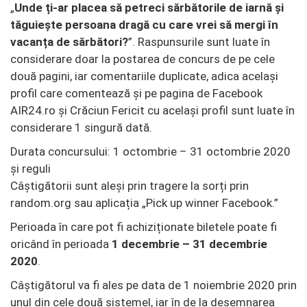
„
Unde ți-ar placea să petreci sărbătorile de iarnă și
tăguiește persoana dragă cu care vrei să mergi în
vacanța de sărbători?
”. Raspunsurile sunt luate în
considerare doar la postarea de concurs de pe cele
două pagini, iar comentariile duplicate, adica același
profil care comentează și pe pagina de Facebook
AIR24.ro și Crăciun Fericit cu același profil sunt luate în
considerare 1 singură dată.
Durata concursului: 1 octombrie – 31 octombrie 2020
și reguli
Câștigătorii sunt aleși prin tragere la sorți prin
random.org sau aplicația „Pick up winner Facebook.”
Perioada în care pot fi achiziționate biletele poate fi
oricând în perioada
1 decembrie – 31 decembrie
2020
.
Câștigătorul va fi ales pe data de 1 noiembrie 2020 prin
unul din cele două sistemel, iar în de la desemnarea