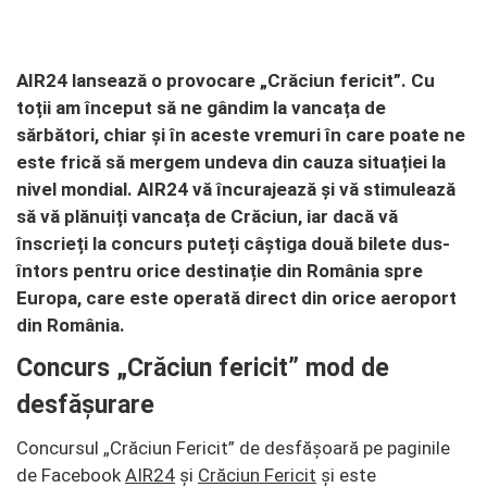
AIR24
lansează o provocare „
Crăciun ferici
t”. Cu
toții am început să ne gândim la vancața de
sărbători, chiar și în aceste vremuri în care poate ne
este frică să mergem undeva din cauza situației la
nivel mondial.
AIR24
vă încurajează și vă stimulează
să vă plănuiți vancața de
Crăciun
, iar dacă vă
înscrieți la concurs puteți câștiga două bilete dus-
întors pentru orice destinație din România spre
Europa, care este operată direct din orice aeroport
din România.
Concurs „Crăciun fericit” mod de
desfășurare
Concursul „Crăciun Fericit” de desfășoară pe paginile
de Facebook
AIR24
și
Crăciun Fericit
și este