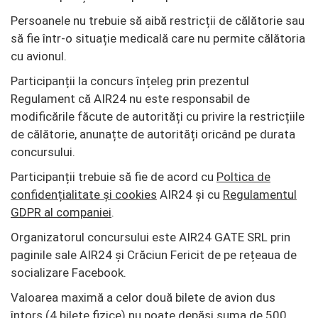
Persoanele nu trebuie să aibă restricții de călătorie sau
să fie într-o situație medicală care nu permite călătoria
cu avionul.
Participanții la concurs înțeleg prin prezentul
Regulament că AIR24 nu este responsabil de
modificările făcute de autorități cu privire la restricțiile
de călătorie, anunațte de autorități oricând pe durata
concursului.
Participanții trebuie să fie de acord cu
Poltica de
confidențialitate și cookies
AIR24 și cu
Regulamentul
GDPR al companiei
.
Organizatorul concursului este AIR24 GATE SRL prin
paginile sale AIR24 și Crăciun Fericit de pe rețeaua de
socializare Facebook.
Valoarea maximă a celor două bilete de avion dus
întors (4 bilete fizice) nu poate depăși suma de 500