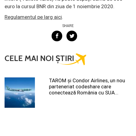
euro la cursul BNR din ziua de 1 noiembrie 2020.
Regulamentul pe larg aici
.
SHARE
CELE MAI NOI ȘTIRI
TAROM şi Condor Airlines, un nou
parteneriat codeshare care
conectează România cu SUA...
The Marmorosch Bucharest,
Autograph Collection aduce arta
contemporană în prim-plan printr-o
instalație imersivă...