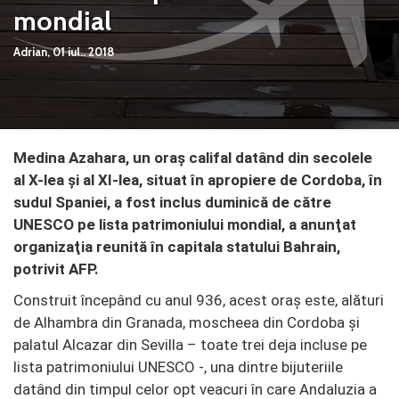
mondial
Adrian,
01 iul.. 2018
Medina Azahara, un oraş califal datând din secolele
al X-lea şi al XI-lea, situat în apropiere de Cordoba, în
sudul Spaniei, a fost inclus duminică de către
UNESCO pe lista patrimoniului mondial, a anunţat
organizaţia reunită în capitala statului Bahrain,
potrivit AFP.
Construit începând cu anul 936, acest oraş este, alături
de Alhambra din Granada, moscheea din Cordoba şi
palatul Alcazar din Sevilla – toate trei deja incluse pe
lista patrimoniului UNESCO -, una dintre bijuteriile
datând din timpul celor opt veacuri în care Andaluzia a