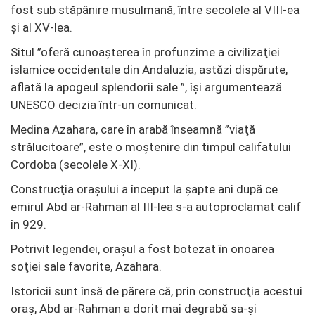
fost sub stăpânire musulmană, între secolele al VIII-ea
şi al XV-lea.
Situl ”oferă cunoaşterea în profunzime a civilizaţiei
islamice occidentale din Andaluzia, astăzi dispărute,
aflată la apogeul splendorii sale ”, îşi argumentează
UNESCO decizia într-un comunicat.
Medina Azahara, care în arabă înseamnă ”viaţă
strălucitoare”, este o moştenire din timpul califatului
Cordoba (secolele X-XI).
Construcţia oraşului a început la şapte ani după ce
emirul Abd ar-Rahman al III-lea s-a autoproclamat calif
în 929.
Potrivit legendei, oraşul a fost botezat în onoarea
soţiei sale favorite, Azahara.
Istoricii sunt însă de părere că, prin construcţia acestui
oraş, Abd ar-Rahman a dorit mai degrabă sa-şi