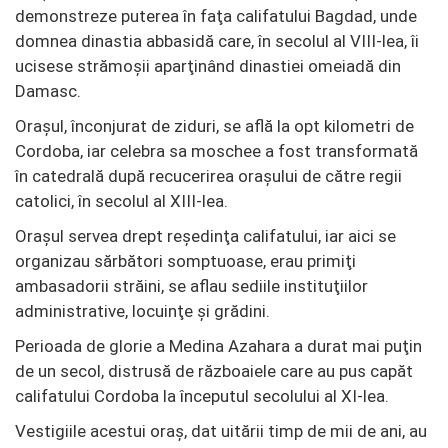
demonstreze puterea în faţa califatului Bagdad, unde
domnea dinastia abbasidă care, în secolul al VIII-lea, îi
ucisese strămoşii aparţinând dinastiei omeiadă din
Damasc.
Oraşul, înconjurat de ziduri, se află la opt kilometri de
Cordoba, iar celebra sa moschee a fost transformată
în catedrală după recucerirea oraşului de către regii
catolici, în secolul al XIII-lea.
Oraşul servea drept reşedinţa califatului, iar aici se
organizau sărbători somptuoase, erau primiţi
ambasadorii străini, se aflau sediile instituţiilor
administrative, locuinţe şi grădini.
Perioada de glorie a Medina Azahara a durat mai puţin
de un secol, distrusă de războaiele care au pus capăt
califatului Cordoba la începutul secolului al XI-lea.
Vestigiile acestui oraş, dat uitării timp de mii de ani, au