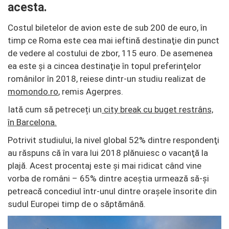
acesta.
Costul biletelor de avion este de sub 200 de euro, în
timp ce Roma este cea mai ieftină destinaţie din punct
de vedere al costului de zbor, 115 euro. De asemenea
ea este şi a cincea destinaţie în topul preferinţelor
românilor în 2018, reiese dintr-un studiu realizat de
momondo.ro
, remis Agerpres.
Iată cum să petreceți un
city break cu buget restrâns,
în Barcelona.
Potrivit studiului, la nivel global 52% dintre respondenţi
au răspuns că în vara lui 2018 plănuiesc o vacanţă la
plajă. Acest procentaj este şi mai ridicat când vine
vorba de români – 65% dintre aceştia urmează să-şi
petreacă concediul într-unul dintre oraşele însorite din
sudul Europei timp de o săptămână.