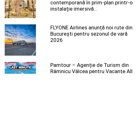
contemporană în prim-plan printr-o
instalație imersivă...
FLYONE Airlines anunță noi rute din
București pentru sezonul de vară
2026
Pamtour – Agenție de Turism din
Râmnicu Vâlcea pentru Vacanțe All
Inclusive, Excursii...
Noi date din Egiptul Antic: hieroglife
purtând pecetea regală a faraonului
Ramses al...