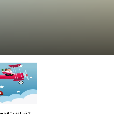
ricit” câștigă 2