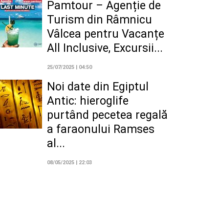
Pamtour – Agenție de
Turism din Râmnicu
Vâlcea pentru Vacanțe
All Inclusive, Excursii...
25/07/2025 | 04:50
Noi date din Egiptul
Antic: hieroglife
purtând pecetea regală
a faraonului Ramses
al...
08/05/2025 | 22:03