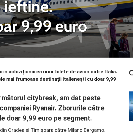
 ieftine.
oar 9,99 euro
C
in achiziționarea unor bilete de avion către Italia.
le mai frumoase destinații italienești cu doar 9,99
rmâtorul citybreak, am dat peste
 companiei Ryanair. Zborurile către
 de doar 9,99 euro pe segment.
t din Oradea și Timișoara către Milano Bergamo.