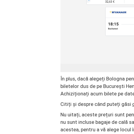
În plus, dacă alegeți Bologna pen
biletelor dus de pe București He
Achiziționați acum bilete pe datel
Citiți și despre când puteți găsi
Nu uitați, aceste prețuri sunt pe
nu sunt incluse bagaje de cală s
acestea, pentru a vă alege locul în