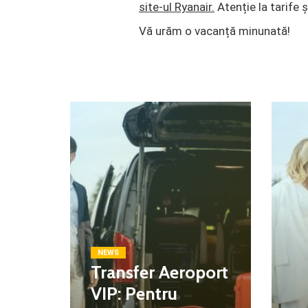
site-ul Ryanair.
Atenție la tarife ș
Vă urăm o vacanță minunată!
NEWS
Transfer Aeroport
VIP: Pentru