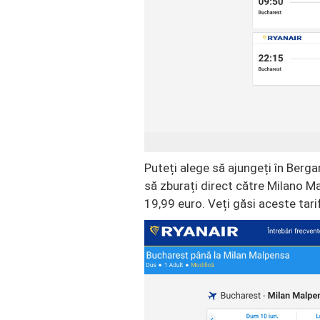
Puteți alege să ajungeți în Berga
să zburați direct către Milano Ma
19,99 euro. Veți găsi aceste tarif