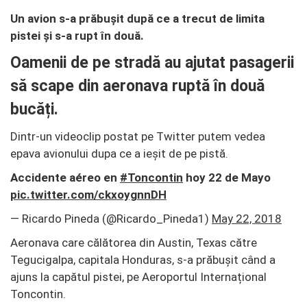
Un avion s-a prăbușit după ce a trecut de limita
pistei și s-a rupt în două.
Oamenii de pe stradă au ajutat pasagerii
să scape din aeronava ruptă în două
bucăți.
Dintr-un videoclip postat pe Twitter putem vedea
epava avionului dupa ce a ieșit de pe pistă.
Accidente aéreo en
#Toncontin
hoy 22 de Mayo
pic.twitter.com/ckxoygnnDH
— Ricardo Pineda (@Ricardo_Pineda1)
May 22, 2018
Aeronava care călătorea din Austin, Texas către
Tegucigalpa, capitala Honduras, s-a prăbușit când a
ajuns la capătul pistei, pe Aeroportul Internațional
Toncontin.