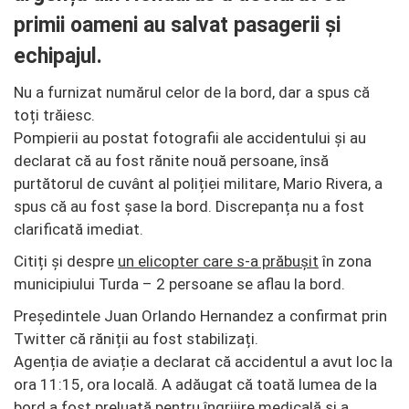
primii oameni au salvat pasagerii și
echipajul.
Nu a furnizat numărul celor de la bord, dar a spus că
toți trăiesc.
Pompierii au postat fotografii ale accidentului și au
declarat că au fost rănite nouă persoane, însă
purtătorul de cuvânt al poliției militare, Mario Rivera, a
spus că au fost șase la bord. Discrepanța nu a fost
clarificată imediat.
Citiți și despre
un elicopter care s-a prăbușit
în zona
municipiului Turda – 2 persoane se aflau la bord.
Președintele Juan Orlando Hernandez a confirmat prin
Twitter că răniții au fost stabilizați.
Agenția de aviație a declarat că accidentul a avut loc la
ora 11:15, ora locală. A adăugat că toată lumea de la
bord a fost preluată pentru îngrijire medicală și a