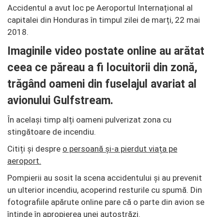
Accidentul a avut loc pe Aeroportul Internațional al
capitalei din Honduras în timpul zilei de marți, 22 mai
2018.
Imaginile video postate online au arătat
ceea ce păreau a fi locuitorii din zonă,
trăgând oameni din fuselajul avariat al
avionului Gulfstream.
În același ​​timp alți oameni pulverizat zona cu
stingătoare de incendiu.
Citiți și despre
o persoană și-a pierdut viața pe
aeroport.
Pompierii au sosit la scena accidentului și au prevenit
un ulterior incendiu, acoperind resturile cu spumă. Din
fotografiile apărute online pare că o parte din avion se
întinde în apropierea unei autostrăzi.