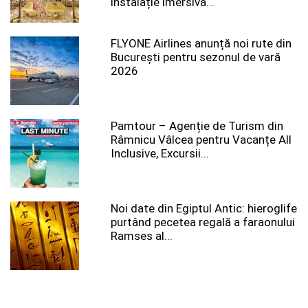
instalație imersivă...
FLYONE Airlines anunță noi rute din
București pentru sezonul de vară
2026
Pamtour – Agenție de Turism din
Râmnicu Vâlcea pentru Vacanțe All
Inclusive, Excursii...
Noi date din Egiptul Antic: hieroglife
purtând pecetea regală a faraonului
Ramses al...