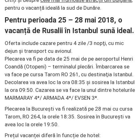
Citiți și despre
cele mai frumoase atracții din Bulgaria
,
pentru o vacanță ideală la sud de Dunăre.
Pentru perioada 25 – 28 mai 2018, o
vacanță de Rusalii în Istanbul sună ideal.
Oferta include cazare pentru 4 zile /3 nopţi, cu mic
dejun și transport cu avionul.
Plecarea va fi pe data de 25 mai de pe aeroportul Henri
Coandă (Otopeni) – terminalul plecări. Îmbarcarea se
va face pe cursa Tarom RO 261, cu destinaţia Istanbul.
Decolarea va avea loc la ora 08:35 şi sosirea la Istanbul
la ora 09:50. Cazarea se va face la unul dintre hotelurile
MARMARAY 4*/ ARMADA 4*/ EVSEN 3*.
Plecarea la Bucureşti va fi realizată pe 28 mai cu cursa
Tarom, RO 264, la orele 18:35. Sosirea în Bucureşti va
avea loc la orele 19:50.
Prețul vacanței diferă în funcție de hotel: