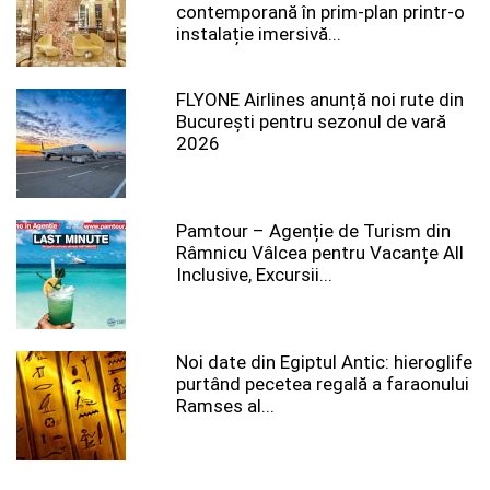
contemporană în prim-plan printr-o
instalație imersivă...
FLYONE Airlines anunță noi rute din
București pentru sezonul de vară
2026
Pamtour – Agenție de Turism din
Râmnicu Vâlcea pentru Vacanțe All
Inclusive, Excursii...
Noi date din Egiptul Antic: hieroglife
purtând pecetea regală a faraonului
Ramses al...