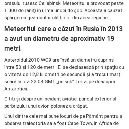
oraşului rusesc Celiabinsk. Meteoritul a provocat peste
1.000 de răniţi în urma undei de şoc. Aceasta a cauzat
spargerea geamurilor clădirilor din acea regiune.
Meteoritul care a căzut în Rusia în 2013
a avut un diametru de aproximativ 19
metri.
Asteroidul 2010 WC9 are însă un diametru cuprins
între 50 şi 120 de metri. El se deplasează prin spaţiu cu
o viteză de 12,8 kilometri pe secundă şi a trecut marţi
seară la ora 22.04 GMT „pe sub” Terra, pe deasupra
Antarcticii.
Citiți și despre un
incident aviatic: panoul exterior al
parbrizului
unui avion polonez a crăpat.
Unul dintre cele mai bune locuri de pe Pământ pentru a
observa traiectoria sa a fost Cape Town, în Africa de