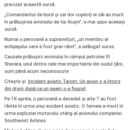
precizat această sursă.
„Comandantul de bord şi cei doi copiloţi ai săi au murit
în prăbuşirea avionului de tip Iliuşin”,
a mai spus aceeaşi
sursă.
Numai o persoană a supravieţuit, „un membru al
echipajului care a fost grav rănit”, a adăugat sursa.
Cauzele prăbuşirii avionului în câmpul petrolier El
Sharara, unul dintre cele mai importante din sudul ţării,
sunt până acum necunoscute.
Citește și:
Incident aviatic Tarom. Un avion s-a întors
din drum după ce un geam s-a fisurat
Pe 18 aprilie, o persoană a decedat și alte 7 au fost
rănite în urma unui incident aviatic. O femeie a murit în
urma exploziei motorului stâng al avionului companiei
Southwest Airlines.