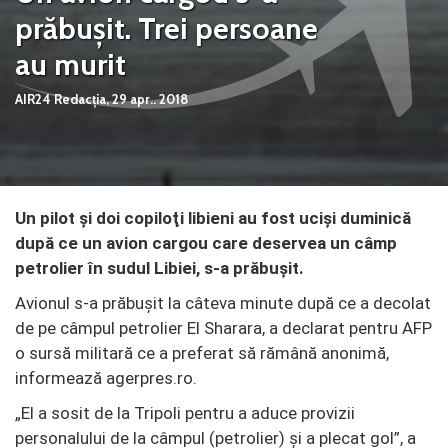
prăbuşit. Trei persoane
au murit
AIR24 Redacția,
29 apr.. 2018
Un pilot şi doi copiloţi libieni au fost ucişi duminică
după ce un avion cargou care deservea un câmp
petrolier în sudul Libiei, s-a prăbușit.
Avionul s-a prăbuşit la câteva minute după ce a decolat
de pe câmpul petrolier El Sharara, a declarat pentru AFP
o sursă militară ce a preferat să rămână anonimă,
informează agerpres.ro.
„El a sosit de la Tripoli pentru a aduce provizii
personalului de la câmpul (petrolier) şi a plecat gol”
, a