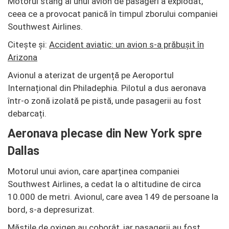
Motorul stâng al unui avion de pasageri a explodat,
ceea ce a provocat panică în timpul zborului companiei
Southwest Airlines.
Citește și:
Accident aviatic: un avion s-a prăbușit în
Arizona
Avionul a aterizat de urgență pe Aeroportul
Internațional din Philadephia. Pilotul a dus aeronava
într-o zonă izolată pe pistă, unde pasagerii au fost
debarcați.
Aeronava plecase din New York spre
Dallas
Motorul unui avion, care aparținea companiei
Southwest Airlines, a cedat la o altitudine de circa
10.000 de metri. Avionul, care avea 149 de persoane la
bord, s-a depresurizat.
Măştile de oxigen au coborât, iar pasagerii au fost