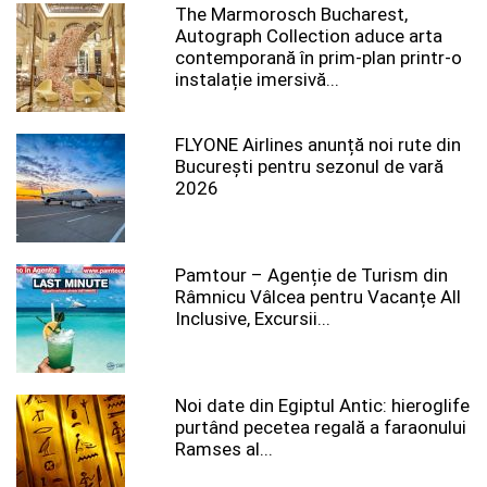
The Marmorosch Bucharest,
Autograph Collection aduce arta
contemporană în prim-plan printr-o
instalație imersivă...
FLYONE Airlines anunță noi rute din
București pentru sezonul de vară
2026
Pamtour – Agenție de Turism din
Râmnicu Vâlcea pentru Vacanțe All
Inclusive, Excursii...
Noi date din Egiptul Antic: hieroglife
purtând pecetea regală a faraonului
Ramses al...