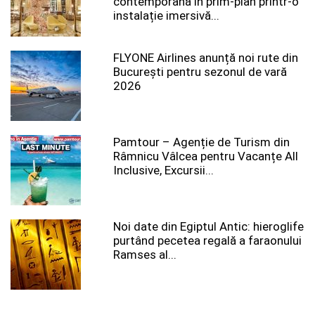
contemporană în prim-plan printr-o
instalație imersivă...
FLYONE Airlines anunță noi rute din
București pentru sezonul de vară
2026
Pamtour – Agenție de Turism din
Râmnicu Vâlcea pentru Vacanțe All
Inclusive, Excursii...
Noi date din Egiptul Antic: hieroglife
purtând pecetea regală a faraonului
Ramses al...