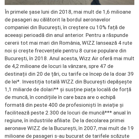
În primele șase luni din 2018, mai mult de 1,6 milioane
de pasageri au călătorit la bordul aeronavelor
companiei din București, în creștere cu 10% față de
aceeași perioadă din anul anterior. Pentru a răspunde
cererii tot mai mari din România, WIZZ lansează 4 rute
noi și crește frecvențele pentru 8 curse populare din
București, în 2018. Anul acesta, Wizz Air oferă mai mult
de 4,2 milioane de locuri la vânzare, spre 47 de
destinații din 20 de țări, cu tarife ce încep de la doar 39
de lei*. Investiția totală WIZZ din București depășește
1,1 miliarde de dolari** și susține piața locală de forță
de muncă, în condițiile în care baza are o echipă
formată din peste 400 de profesioniști în aviație și
facilitează peste 2.300 de locuri de muncă*** anual în
regiune, în industriile afiliate. De la decolarea primei
aeronave WIZZ de la București, în 2007, mai mult de 19
milioane de pasageri s-au bucurat de tarifele scăzute