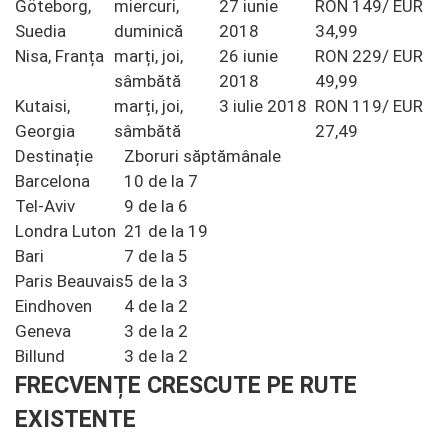
Göteborg,
miercuri,
27 iunie
RON 149/ EUR
Suedia
duminică
2018
34,99
Nisa, Franța
marți, joi,
26 iunie
RON 229/ EUR
sâmbătă
2018
49,99
Kutaisi,
marți, joi,
3 iulie 2018
RON 119/ EUR
Georgia
sâmbătă
27,49
Destinație
Zboruri săptămânale
Barcelona
10 de la 7
Tel-Aviv
9 de la 6
Londra Luton
21 de la 19
Bari
7 de la 5
Paris Beauvais
5 de la 3
Eindhoven
4 de la 2
Geneva
3 de la 2
Billund
3 de la 2
FRECVENȚE CRESCUTE PE RUTE
EXISTENTE