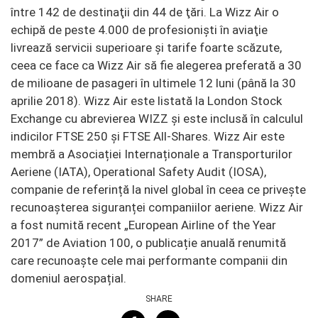
între 142 de destinaţii din 44 de ţări. La Wizz Air o
echipă de peste 4.000 de profesionişti în aviaţie
livrează servicii superioare şi tarife foarte scăzute,
ceea ce face ca Wizz Air să fie alegerea preferată a 30
de milioane de pasageri în ultimele 12 luni (până la 30
aprilie 2018). Wizz Air este listată la London Stock
Exchange cu abrevierea WIZZ și este inclusă în calculul
indicilor FTSE 250 și FTSE All-Shares. Wizz Air este
membră a Asociației Internaționale a Transporturilor
Aeriene (IATA), Operational Safety Audit (IOSA),
companie de referință la nivel global în ceea ce privește
recunoașterea siguranței companiilor aeriene. Wizz Air
a fost numită recent „European Airline of the Year
2017” de Aviation 100, o publicație anuală renumită
care recunoaște cele mai performante companii din
domeniul aerospațial.
SHARE