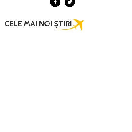
CELE MAI NOI ȘTIRI
TAROM şi Condor Airlines, un nou
parteneriat codeshare care
conectează România cu SUA...
The Marmorosch Bucharest,
Autograph Collection aduce arta
contemporană în prim-plan printr-o
instalație imersivă...
FLYONE Airlines anunță noi rute din
București pentru sezonul de vară
2026