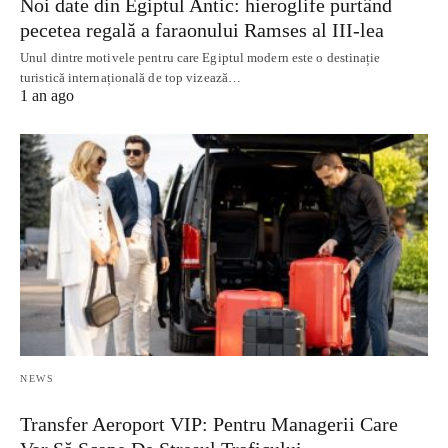
Noi date din Egiptul Antic: hieroglife purtând
pecetea regală a faraonului Ramses al III-lea
Unul dintre motivele pentru care Egiptul modern este o destinație
turistică internațională de top vizează…
1 an ago
NEWS
Transfer Aeroport VIP: Pentru Managerii Care