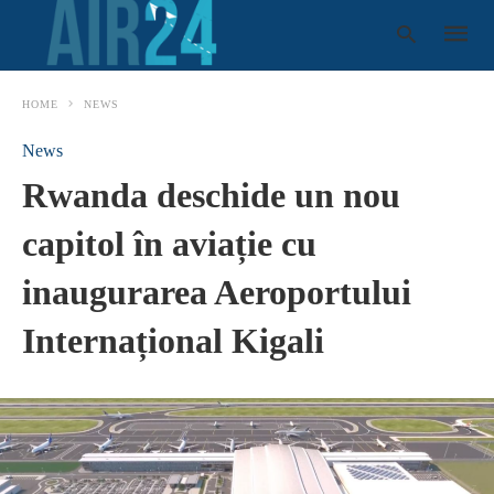
HOME
NEWS
News
Type
Rwanda deschide un nou
your
search
query
capitol în aviație cu
and
hit
enter:
inaugurarea Aeroportului
Internațional Kigali